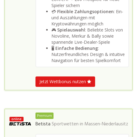
Spieler sichern
💳
Flexible Zahlungsoptionen
: Ein-
und Auszahlungen mit
Kryptowährungen möglich
🎮
Spielauswahl
: Beliebte Slots von
Novoline, Merkur & Bally sowie
spannende Live-Dealer-Spiele
🖥️
Einfache Bedienung
:
Nutzerfreundliches Design & intuitive
Navigation für besten Spielkomfort
Jetzt Wettbonus nutzen
Premium
online
Betista
Sportwetten in
Massen-Niederlausitz