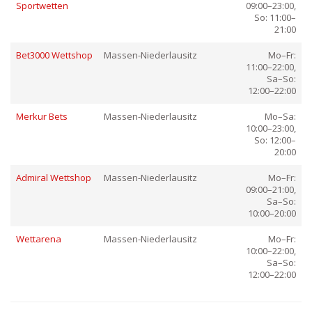
Sportwetten
09:00–23:00,
So: 11:00–
21:00
Bet3000 Wettshop
Massen-Niederlausitz
Mo–Fr:
11:00–22:00,
Sa–So:
12:00–22:00
Merkur Bets
Massen-Niederlausitz
Mo–Sa:
10:00–23:00,
So: 12:00–
20:00
Admiral Wettshop
Massen-Niederlausitz
Mo–Fr:
09:00–21:00,
Sa–So:
10:00–20:00
Wettarena
Massen-Niederlausitz
Mo–Fr:
10:00–22:00,
Sa–So:
12:00–22:00