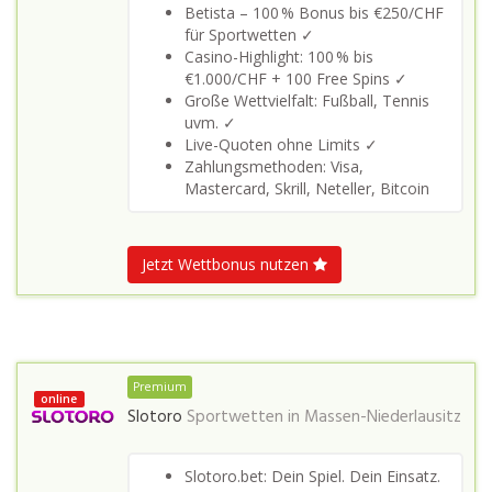
Betista – 100 % Bonus bis €250/CHF
für Sportwetten ✓
Casino-Highlight: 100 % bis
€1.000/CHF + 100 Free Spins ✓
Große Wettvielfalt: Fußball, Tennis
uvm. ✓
Live-Quoten ohne Limits ✓
Zahlungsmethoden: Visa,
Mastercard, Skrill, Neteller, Bitcoin
Jetzt Wettbonus nutzen
Premium
online
Slotoro
Sportwetten in
Massen-Niederlausitz
Slotoro.bet: Dein Spiel. Dein Einsatz.