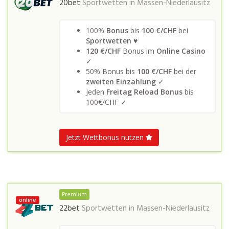
20bet
Sportwetten in
Massen-Niederlausitz
100%
Bonus
bis
100 €/CHF
bei
Sportwetten
♥
120 €/CHF
Bonus im
Online Casino
✓
50% Bonus bis
100 €/CHF
bei der
zweiten Einzahlung
✓
Jeden
Freitag Reload Bonus
bis
100€/CHF ✓
Jetzt Wettbonus nutzen
Premium
online
22bet
Sportwetten in
Massen-Niederlausitz