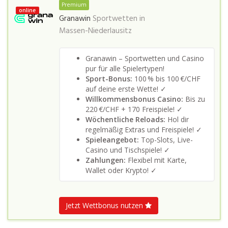
Premium
online
Granawin
Sportwetten in
Massen-Niederlausitz
Granawin – Sportwetten und Casino
pur für alle Spielertypen!
Sport-Bonus:
100 % bis 100 €/CHF
auf deine erste Wette! ✓
Willkommensbonus Casino:
Bis zu
220 €/CHF + 170 Freispiele! ✓
Wöchentliche Reloads:
Hol dir
regelmäßig Extras und Freispiele! ✓
Spieleangebot:
Top-Slots, Live-
Casino und Tischspiele! ✓
Zahlungen:
Flexibel mit Karte,
Wallet oder Krypto! ✓
Jetzt Wettbonus nutzen