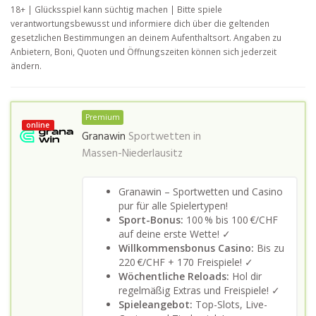
18+ | Glücksspiel kann süchtig machen | Bitte spiele
verantwortungsbewusst und informiere dich über die geltenden
gesetzlichen Bestimmungen an deinem Aufenthaltsort. Angaben zu
Anbietern, Boni, Quoten und Öffnungszeiten können sich jederzeit
ändern.
Premium
online
Granawin
Sportwetten in
Massen-Niederlausitz
Granawin – Sportwetten und Casino
pur für alle Spielertypen!
Sport-Bonus:
100 % bis 100 €/CHF
auf deine erste Wette! ✓
Willkommensbonus Casino:
Bis zu
220 €/CHF + 170 Freispiele! ✓
Wöchentliche Reloads:
Hol dir
regelmäßig Extras und Freispiele! ✓
Spieleangebot:
Top-Slots, Live-