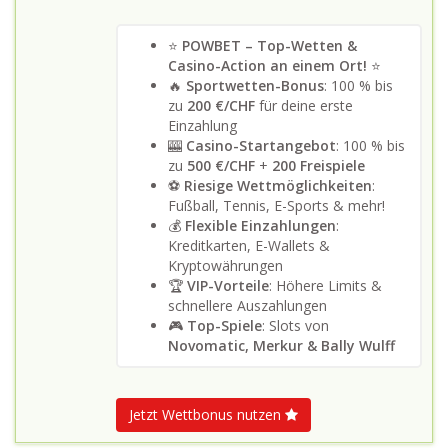
⭐
POWBET – Top-Wetten &
Casino-Action an einem Ort!
⭐
🔥
Sportwetten-Bonus
: 100 % bis
zu
200 €/CHF
für deine erste
Einzahlung
🎰
Casino-Startangebot
: 100 % bis
zu
500 €/CHF
+
200 Freispiele
⚽
Riesige Wettmöglichkeiten
:
Fußball, Tennis, E-Sports & mehr!
💰
Flexible Einzahlungen
:
Kreditkarten, E-Wallets &
Kryptowährungen
🏆
VIP-Vorteile
: Höhere Limits &
schnellere Auszahlungen
🎮
Top-Spiele
: Slots von
Novomatic, Merkur & Bally Wulff
Jetzt Wettbonus nutzen