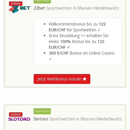
Premium
online
22bet
Sportwetten in
Massen-Niederlausitz
Willkommensbonus bis zu
122
EUR/CHF
für Sportwetten ✓
Erste Einzahlung >> erhalten Sie
einen
100%
Bonus bis zu
122
EUR/CHF ✓
300 €/CHF
Bonus im Online Casino
✓
Jetzt Wettbonus nutzen
Premium
online
Slotoro
Sportwetten in
Massen-Niederlausitz