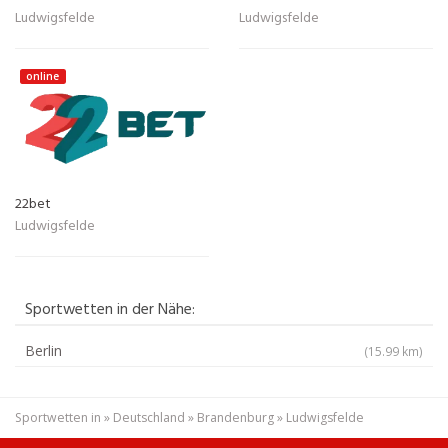
Ludwigsfelde
Ludwigsfelde
online
22bet
Ludwigsfelde
Sportwetten in der Nähe:
Berlin
(15.99 km)
Sportwetten in
»
Deutschland
»
Brandenburg
»
Ludwigsfelde