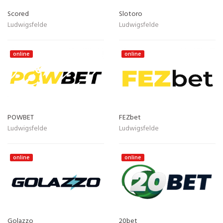
Scored
Slotoro
Ludwigsfelde
Ludwigsfelde
online
online
POWBET
FEZbet
Ludwigsfelde
Ludwigsfelde
online
online
Golazzo
20bet