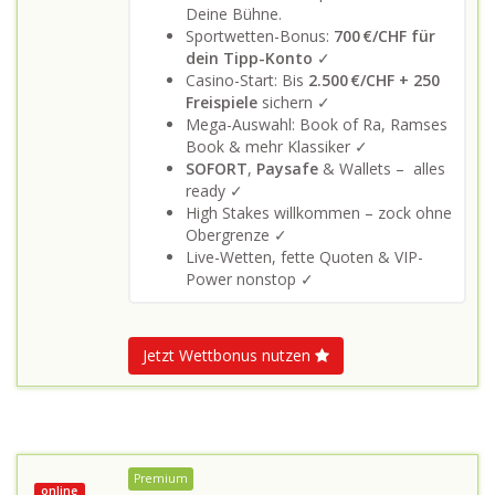
Deine Bühne.
Sportwetten-Bonus:
700 €/CHF für
dein Tipp-Konto
✓
Casino-Start: Bis
2.500 €/CHF + 250
Freispiele
sichern ✓
Mega-Auswahl: Book of Ra, Ramses
Book & mehr Klassiker ✓
SOFORT
,
Paysafe
& Wallets – alles
ready ✓
High Stakes willkommen – zock ohne
Obergrenze ✓
Live-Wetten, fette Quoten & VIP-
Power nonstop ✓
Jetzt Wettbonus nutzen
Premium
online