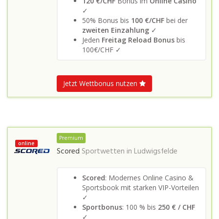
120 €/CHF
Bonus im
Online Casino
✓
50% Bonus bis
100 €/CHF
bei der
zweiten Einzahlung
✓
Jeden
Freitag Reload Bonus
bis
100€/CHF ✓
Jetzt Wettbonus nutzen
Premium
online
Scored
Sportwetten in
Ludwigsfelde
Scored
: Modernes Online Casino &
Sportsbook mit starken VIP-Vorteilen
✓
Sportbonus
: 100 % bis
250 € / CHF
✓