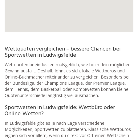
Wettquoten vergleichen – bessere Chancen bei
Sportwetten in Ludwigsfelde
Wettquoten beeinflussen maßgeblich, wie hoch dein möglicher
Gewinn ausfällt. Deshalb lohnt es sich, lokale Wettbüros und
Online-Buchmacher miteinander zu vergleichen. Besonders bei
der Bundesliga, der Champions League, der Premier League,
dem Tennis, dem Basketball oder Kombiwetten können kleine
Quotenunterschiede langfristig viel ausmachen.
Sportwetten in Ludwigsfelde: Wettbüro oder
Online-Wetten?
In Ludwigsfelde gibt es je nach Lage verschiedene
Möglichkeiten, Sportwetten zu platzieren. Klassische Wettbüros
eignen sich vor allem, wenn du direkt vor Ort einen Wettschein