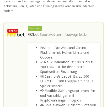
gesetzlichen Bestimmungen an deinem Aufenthaltsort. Angaben zu
Anbietern, Boni, Quoten und Öffnungszeiten können sich jederzeit
ändern.
Premium
online
FEZbet
Sportwetten in
Ludwigsfelde
Fezbet – Die Wett und Casino
Plattform mit Hohen Limits und
Quoten!
✔
Neukundenbonus
: 100 % bis zu
200 EUR/CHF für deine erste
Sportwetten-Einzahlung
🎰
Casino-Angebot
: Bis zu 500
EUR/CHF + 200 Freispiele für neue
Spieler sichern
💳
Flexible Zahlungsoptionen
: Ein-
und Auszahlungen mit
Kryptowährungen möglich
🎮
Spielauswahl
: Beliebte Slots von