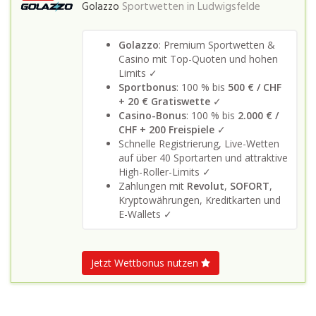
Golazzo
Sportwetten in
Ludwigsfelde
Golazzo
: Premium Sportwetten &
Casino mit Top-Quoten und hohen
Limits ✓
Sportbonus
: 100 % bis
500 € / CHF
+ 20 € Gratiswette
✓
Casino-Bonus
: 100 % bis
2.000 € /
CHF + 200 Freispiele
✓
Schnelle Registrierung, Live-Wetten
auf über 40 Sportarten und attraktive
High-Roller-Limits ✓
Zahlungen mit
Revolut
,
SOFORT
,
Kryptowährungen, Kreditkarten und
E-Wallets ✓
Jetzt Wettbonus nutzen