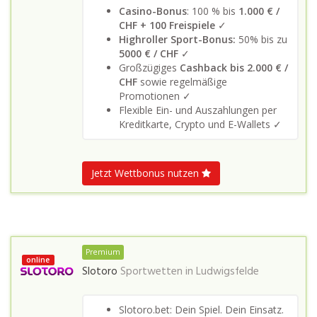
Casino-Bonus
: 100 % bis
1.000 € /
CHF + 100 Freispiele
✓
Highroller Sport-Bonus:
50% bis zu
5000 € / CHF
✓
Großzügiges
Cashback bis 2.000 € /
CHF
sowie regelmäßige
Promotionen ✓
Flexible Ein- und Auszahlungen per
Kreditkarte, Crypto und E-Wallets ✓
Jetzt Wettbonus nutzen
Premium
online
Slotoro
Sportwetten in
Ludwigsfelde
Slotoro.bet: Dein Spiel. Dein Einsatz.