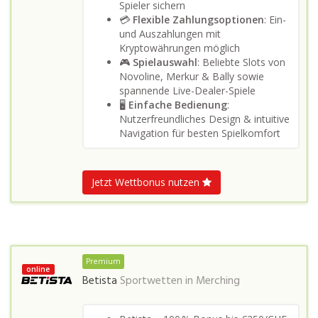
Spieler sichern
💳
Flexible Zahlungsoptionen
: Ein-
und Auszahlungen mit
Kryptowährungen möglich
🎮
Spielauswahl
: Beliebte Slots von
Novoline, Merkur & Bally sowie
spannende Live-Dealer-Spiele
🖥️
Einfache Bedienung
:
Nutzerfreundliches Design & intuitive
Navigation für besten Spielkomfort
Jetzt Wettbonus nutzen
Premium
online
Betista
Sportwetten in
Merching