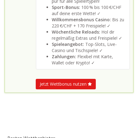
pur für alle Spielertypen!
Sport-Bonus:
100 % bis 100 €/CHF
auf deine erste Wette! ✓
Willkommensbonus Casino:
Bis zu
220 €/CHF + 170 Freispiele! ✓
Wöchentliche Reloads:
Hol dir
regelmäßig Extras und Freispiele! ✓
Spieleangebot:
Top-Slots, Live-
Casino und Tischspiele! ✓
Zahlungen:
Flexibel mit Karte,
Wallet oder Krypto! ✓
Jetzt Wettbonus nutzen