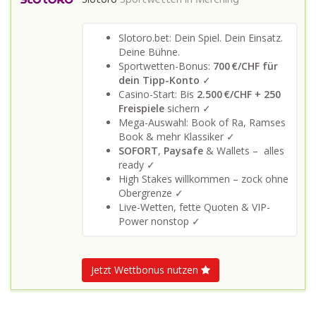
Slotoro.bet: Dein Spiel. Dein Einsatz.
Deine Bühne.
Sportwetten-Bonus:
700 €/CHF für
dein Tipp-Konto
✓
Casino-Start: Bis
2.500 €/CHF + 250
Freispiele
sichern ✓
Mega-Auswahl: Book of Ra, Ramses
Book & mehr Klassiker ✓
SOFORT
,
Paysafe
& Wallets – alles
ready ✓
High Stakes willkommen – zock ohne
Obergrenze ✓
Live-Wetten, fette Quoten & VIP-
Power nonstop ✓
Jetzt Wettbonus nutzen