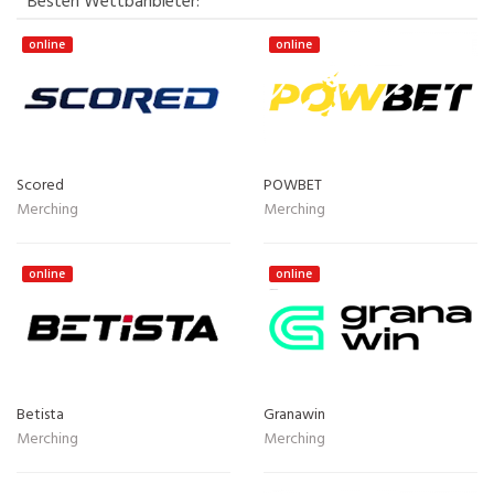
Besten Wettbanbieter:
online
online
Scored
POWBET
Merching
Merching
online
online
Betista
Granawin
Merching
Merching