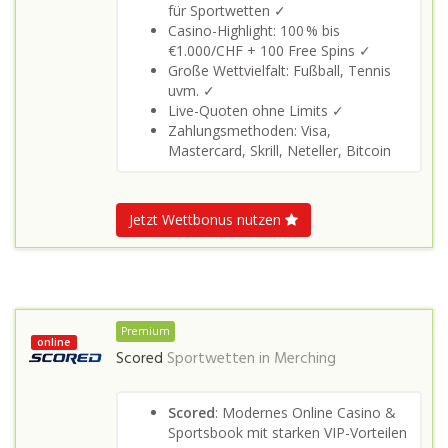
für Sportwetten ✓
Casino-Highlight: 100 % bis
€1.000/CHF + 100 Free Spins ✓
Große Wettvielfalt: Fußball, Tennis
uvm. ✓
Live-Quoten ohne Limits ✓
Zahlungsmethoden: Visa,
Mastercard, Skrill, Neteller, Bitcoin
Jetzt Wettbonus nutzen
Premium
online
Scored
Sportwetten in
Merching
Scored
: Modernes Online Casino &
Sportsbook mit starken VIP-Vorteilen