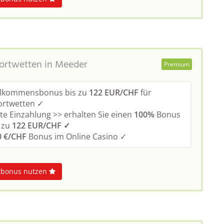
ortwetten in
Meeder
Premium
llkommensbonus bis zu
122 EUR/CHF
für
ortwetten ✓
te Einzahlung >> erhalten Sie einen
100%
Bonus
 zu
122 EUR/CHF ✓
0 €/CHF
Bonus im Online Casino ✓
ttbonus nutzen