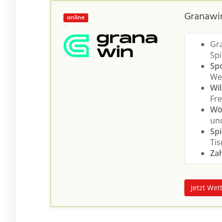
Granawi
online
Gra
Spi
Sp
We
Wi
Fre
Wö
und
Spi
Tis
Za
Jetzt We