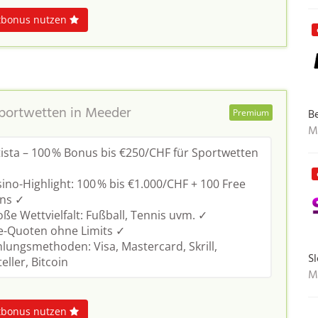
ttbonus nutzen
portwetten in
Meeder
Be
Premium
M
ista – 100 % Bonus bis €250/CHF für Sportwetten
ino-Highlight: 100 % bis €1.000/CHF + 100 Free
ins ✓
ße Wettvielfalt: Fußball, Tennis uvm. ✓
e-Quoten ohne Limits ✓
lungsmethoden: Visa, Mastercard, Skrill,
S
eller, Bitcoin
M
ttbonus nutzen