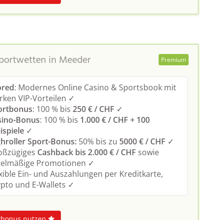
portwetten in
Meeder
Premium
ored
: Modernes Online Casino & Sportsbook mit
rken VIP-Vorteilen ✓
ortbonus
: 100 % bis
250 € / CHF
✓
sino-Bonus
: 100 % bis
1.000 € / CHF + 100
ispiele
✓
hroller Sport-Bonus:
50% bis zu
5000 € / CHF
✓
oßzügiges
Cashback bis 2.000 € / CHF
sowie
gelmäßige Promotionen ✓
xible Ein- und Auszahlungen per Kreditkarte,
pto und E-Wallets ✓
ttbonus nutzen