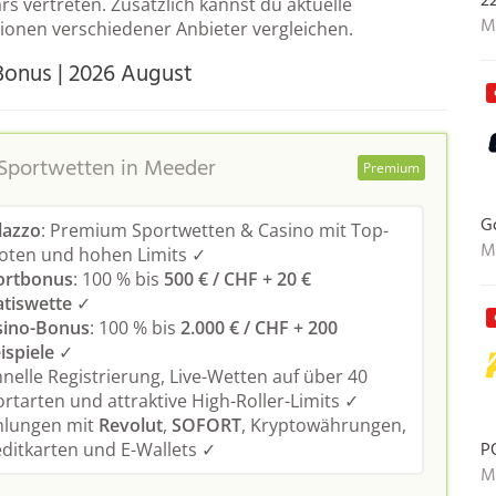
2
 vertreten. Zusätzlich kannst du aktuelle
M
onen verschiedener Anbieter vergleichen.
Bonus | 2026 August
Sportwetten in
Meeder
Premium
G
lazzo
: Premium Sportwetten & Casino mit Top-
M
oten und hohen Limits ✓
ortbonus
: 100 % bis
500 € / CHF + 20 €
atiswette
✓
sino-Bonus
: 100 % bis
2.000 € / CHF + 200
ispiele
✓
nelle Registrierung, Live-Wetten auf über 40
rtarten und attraktive High-Roller-Limits ✓
hlungen mit
Revolut
,
SOFORT
, Kryptowährungen,
P
ditkarten und E-Wallets ✓
M