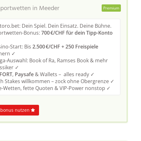
Sportwetten in
Meeder
Premium
toro.bet: Dein Spiel. Dein Einsatz. Deine Bühne.
ortwetten-Bonus:
700 €/CHF für dein Tipp-Konto
ino-Start: Bis
2.500 €/CHF + 250 Freispiele
chern ✓
ga-Auswahl: Book of Ra, Ramses Book & mehr
ssiker ✓
FORT
,
Paysafe
& Wallets – alles ready ✓
gh Stakes willkommen – zock ohne Obergrenze ✓
e-Wetten, fette Quoten & VIP-Power nonstop ✓
ttbonus nutzen