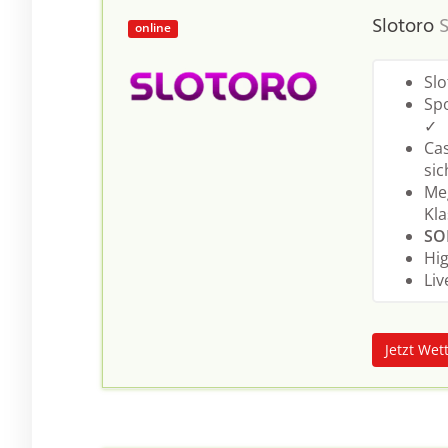
Slotoro
online
Slo
Sp
✓
Cas
si
Me
Kla
SO
Hi
Liv
Jetzt We