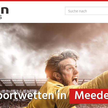
portwetten in
Meede