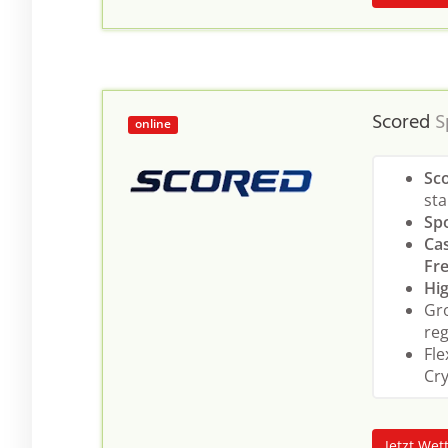
Scored
S
online
Sc
sta
Sp
Ca
Fre
Hig
Gr
re
Fle
Cry
Jetzt We