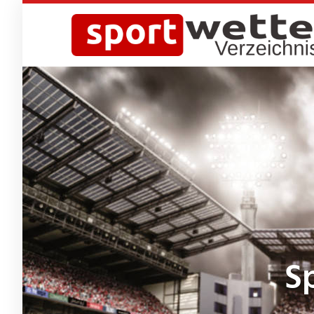
Skip
to
main
content
S