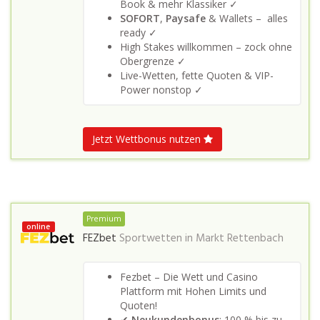
Book & mehr Klassiker ✓
SOFORT
,
Paysafe
& Wallets – alles
ready ✓
High Stakes willkommen – zock ohne
Obergrenze ✓
Live-Wetten, fette Quoten & VIP-
Power nonstop ✓
Jetzt Wettbonus nutzen
Premium
online
FEZbet
Sportwetten in
Markt Rettenbach
Fezbet – Die Wett und Casino
Plattform mit Hohen Limits und
Quoten!
✔
Neukundenbonus
: 100 % bis zu