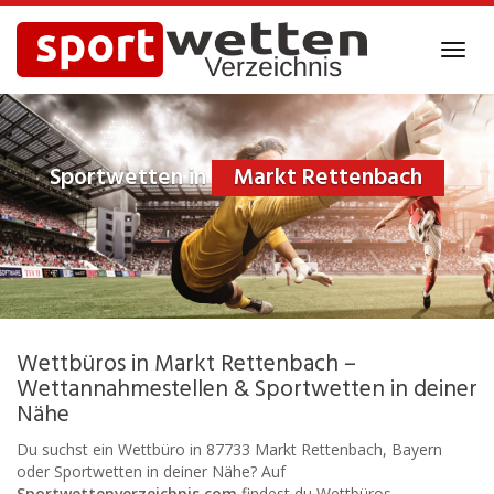
Skip
to
Toggl
main
navig
content
Sportwetten in
Markt Rettenbach
Wettbüros in Markt Rettenbach –
Wettannahmestellen & Sportwetten in deiner
Nähe
Du suchst ein Wettbüro in 87733 Markt Rettenbach, Bayern
oder Sportwetten in deiner Nähe? Auf
Sportwettenverzeichnis.com
findest du Wettbüros,