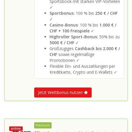
Sportsbook mit starken VIP-Vorteilen
✓
Sportbonus
: 100 % bis
250 € / CHF
✓
Casino-Bonus
: 100 % bis
1.000 € /
CHF + 100 Freispiele
✓
Highroller Sport-Bonus:
50% bis zu
5000 € / CHF
✓
Großzügiges
Cashback bis 2.000 € /
CHF
sowie regelmäßige
Promotionen ✓
Flexible Ein- und Auszahlungen per
Kreditkarte, Crypto und E-Wallets ✓
Jetzt Wettbonus nutzen
Premium
online