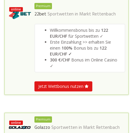
Premium
online
22bet
Sportwetten in
Markt Rettenbach
Willkommensbonus bis zu
122
EUR/CHF
für Sportwetten ✓
Erste Einzahlung >> erhalten Sie
einen
100%
Bonus bis zu
122
EUR/CHF ✓
300 €/CHF
Bonus im Online Casino
✓
Jetzt Wettbonus nutzen
Premium
online
Golazzo
Sportwetten in
Markt Rettenbach