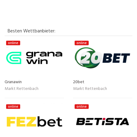
Besten Wettbanbieter:
online
online
Granawin
20bet
Markt Rettenbach
Markt Rettenbach
online
online