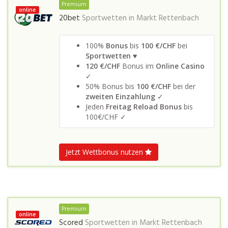
Premium
online
20bet
Sportwetten in
Markt Rettenbach
100%
Bonus
bis
100 €/CHF
bei
Sportwetten
♥
120 €/CHF
Bonus im
Online Casino
✓
50% Bonus bis
100 €/CHF
bei der
zweiten Einzahlung
✓
Jeden
Freitag Reload Bonus
bis
100€/CHF ✓
Jetzt Wettbonus nutzen
Premium
online
Scored
Sportwetten in
Markt Rettenbach