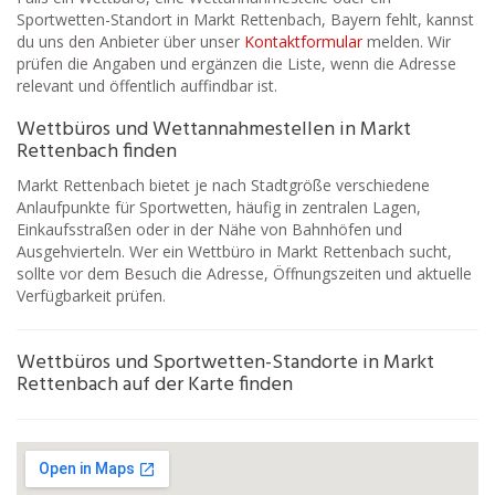
Sportwetten-Standort in Markt Rettenbach, Bayern fehlt, kannst
du uns den Anbieter über unser
Kontaktformular
melden. Wir
prüfen die Angaben und ergänzen die Liste, wenn die Adresse
relevant und öffentlich auffindbar ist.
Wettbüros und Wettannahmestellen in Markt
Rettenbach finden
Markt Rettenbach bietet je nach Stadtgröße verschiedene
Anlaufpunkte für Sportwetten, häufig in zentralen Lagen,
Einkaufsstraßen oder in der Nähe von Bahnhöfen und
Ausgehvierteln. Wer ein Wettbüro in Markt Rettenbach sucht,
sollte vor dem Besuch die Adresse, Öffnungszeiten und aktuelle
Verfügbarkeit prüfen.
Wettbüros und Sportwetten-Standorte in Markt
Rettenbach auf der Karte finden