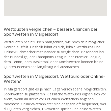
Wettquoten vergleichen – bessere Chancen bei
Sportwetten in Malgersdorf
Wettquoten beeinflussen maßgeblich, wie hoch dein möglicher
Gewinn ausfällt. Deshalb lohnt es sich, lokale Wettbüros und
Online-Buchmacher miteinander zu vergleichen. Besonders bei
der Bundesliga, der Champions League, der Premier League,
dem Tennis, dem Basketball oder Kombiwetten können kleine
Quotenunterschiede langfristig viel ausmachen.
Sportwetten in Malgersdorf: Wettbüro oder Online-
Wetten?
In Malgersdorf gibt es je nach Lage verschiedene Möglichkeiten,
Sportwetten zu platzieren. Klassische Wettbüros eignen sich vor
allem, wenn du direkt vor Ort einen Wettschein abgeben
möchtest. Online-Wettanbieter sind dagegen oft bequemer, weil
du Quoten vergleichen, Livewetten spielen und deine Wetten