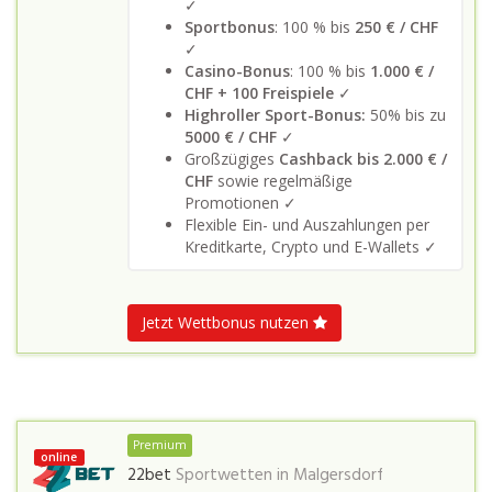
✓
Sportbonus
: 100 % bis
250 € / CHF
✓
Casino-Bonus
: 100 % bis
1.000 € /
CHF + 100 Freispiele
✓
Highroller Sport-Bonus:
50% bis zu
5000 € / CHF
✓
Großzügiges
Cashback bis 2.000 € /
CHF
sowie regelmäßige
Promotionen ✓
Flexible Ein- und Auszahlungen per
Kreditkarte, Crypto und E-Wallets ✓
Jetzt Wettbonus nutzen
Premium
online
22bet
Sportwetten in
Malgersdorf