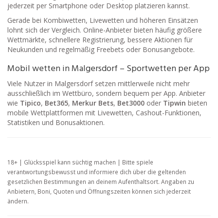
jederzeit per Smartphone oder Desktop platzieren kannst.
Gerade bei Kombiwetten, Livewetten und höheren Einsätzen
lohnt sich der Vergleich. Online-Anbieter bieten häufig größere
Wettmärkte, schnellere Registrierung, bessere Aktionen für
Neukunden und regelmäßig Freebets oder Bonusangebote.
Mobil wetten in Malgersdorf – Sportwetten per App
Viele Nutzer in Malgersdorf setzen mittlerweile nicht mehr
ausschließlich im Wettbüro, sondern bequem per App. Anbieter
wie
Tipico
,
Bet365
,
Merkur Bets
,
Bet3000
oder
Tipwin
bieten
mobile Wettplattformen mit Livewetten, Cashout-Funktionen,
Statistiken und Bonusaktionen.
18+ | Glücksspiel kann süchtig machen | Bitte spiele
verantwortungsbewusst und informiere dich über die geltenden
gesetzlichen Bestimmungen an deinem Aufenthaltsort. Angaben zu
Anbietern, Boni, Quoten und Öffnungszeiten können sich jederzeit
ändern.