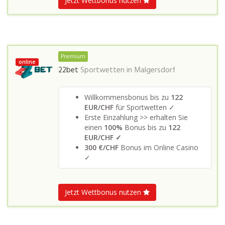
Jetzt Wettbonus nutzen
Premium
online
22bet
Sportwetten in
Malgersdorf
Willkommensbonus bis zu
122
EUR/CHF
für Sportwetten ✓
Erste Einzahlung >> erhalten Sie
einen
100%
Bonus bis zu
122
EUR/CHF ✓
300 €/CHF
Bonus im Online Casino
✓
Jetzt Wettbonus nutzen