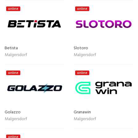
online
online
Betista
Slotoro
Malgersdorf
Malgersdorf
online
online
Golazzo
Granawin
Malgersdorf
Malgersdorf
online