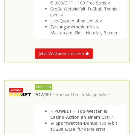
€1.000/CHF + 100 Free Spins ✓
Große Wettvielfalt: Fußball, Tennis
uvm. ✓
Live-Quoten ohne Limits ✓
Zahlungsmethoden: Visa,
Mastercard, Skrill, Neteller, Bitcoin
Jetzt Wettbonus nutzen
Premium
online
POWBET
Sportwetten in
Malgersdorf
⭐
POWBET – Top-Wetten &
Casino-Action an einem Ort!
⭐
🔥
Sportwetten-Bonus
: 100 % bis
zu
200 €/CHF
für deine erste