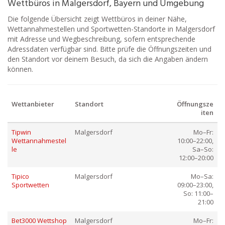
Wettbüros in Malgersdorf, Bayern und Umgebung
Die folgende Übersicht zeigt Wettbüros in deiner Nähe,
Wettannahmestellen und Sportwetten-Standorte in Malgersdorf
mit Adresse und Wegbeschreibung, sofern entsprechende
Adressdaten verfügbar sind. Bitte prüfe die Öffnungszeiten und
den Standort vor deinem Besuch, da sich die Angaben ändern
können.
Wettanbieter
Standort
Öffnungsze
iten
Tipwin
Malgersdorf
Mo–Fr:
Wettannahmestel
10:00–22:00,
le
Sa–So:
12:00–20:00
Tipico
Malgersdorf
Mo–Sa:
Sportwetten
09:00–23:00,
So: 11:00–
21:00
Bet3000 Wettshop
Malgersdorf
Mo–Fr: