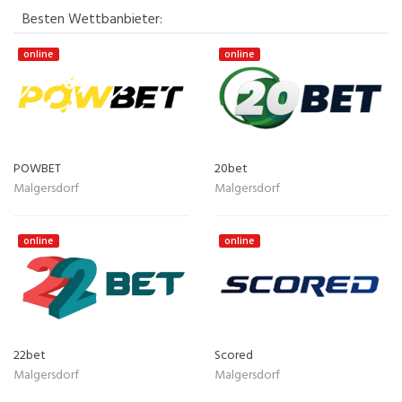
Besten Wettbanbieter:
online
online
POWBET
20bet
Malgersdorf
Malgersdorf
online
online
22bet
Scored
Malgersdorf
Malgersdorf