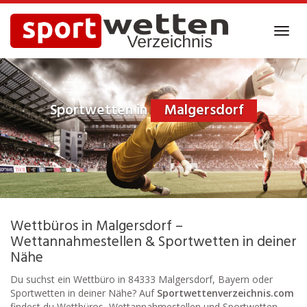
Skip
to
Toggl
main
navig
content
Sportwetten in
Malgersdorf
Wettbüros in Malgersdorf –
Wettannahmestellen & Sportwetten in deiner
Nähe
Du suchst ein Wettbüro in 84333 Malgersdorf, Bayern oder
Sportwetten in deiner Nähe? Auf
Sportwettenverzeichnis.com
findest du Wettbüros, Wettannahmestellen und Sportwetten-