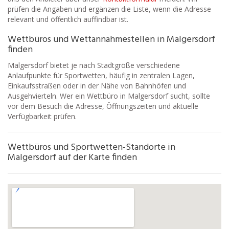
prüfen die Angaben und ergänzen die Liste, wenn die Adresse
relevant und öffentlich auffindbar ist.
Wettbüros und Wettannahmestellen in Malgersdorf
finden
Malgersdorf bietet je nach Stadtgröße verschiedene
Anlaufpunkte für Sportwetten, häufig in zentralen Lagen,
Einkaufsstraßen oder in der Nähe von Bahnhöfen und
Ausgehvierteln. Wer ein Wettbüro in Malgersdorf sucht, sollte
vor dem Besuch die Adresse, Öffnungszeiten und aktuelle
Verfügbarkeit prüfen.
Wettbüros und Sportwetten-Standorte in
Malgersdorf auf der Karte finden