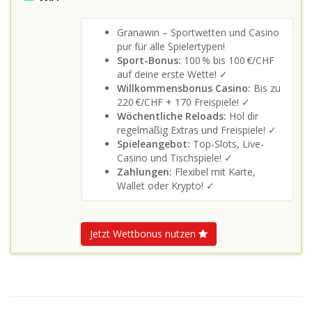
Granawin – Sportwetten und Casino
pur für alle Spielertypen!
Sport-Bonus:
100 % bis 100 €/CHF
auf deine erste Wette! ✓
Willkommensbonus Casino:
Bis zu
220 €/CHF + 170 Freispiele! ✓
Wöchentliche Reloads:
Hol dir
regelmäßig Extras und Freispiele! ✓
Spieleangebot:
Top-Slots, Live-
Casino und Tischspiele! ✓
Zahlungen:
Flexibel mit Karte,
Wallet oder Krypto! ✓
Jetzt Wettbonus nutzen