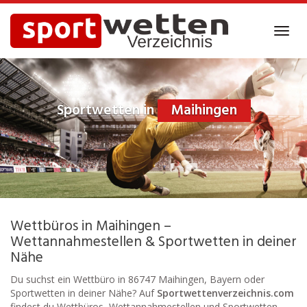
Skip
to
Toggl
main
navig
content
Sportwetten in
Maihingen
Wettbüros in Maihingen –
Wettannahmestellen & Sportwetten in deiner
Nähe
Du suchst ein Wettbüro in 86747 Maihingen, Bayern oder
Sportwetten in deiner Nähe? Auf
Sportwettenverzeichnis.com
findest du Wettbüros, Wettannahmestellen und Sportwetten-