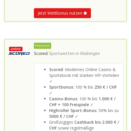
Jetzt Wettbonus nutzen
Premium
online
Scored
Sportwetten in
Maihingen
Scored
: Modernes Online Casino &
Sportsbook mit starken VIP-Vorteilen
✓
Sportbonus
: 100 % bis
250 € / CHF
✓
Casino-Bonus
: 100 % bis
1.000 € /
CHF + 100 Freispiele
✓
Highroller Sport-Bonus:
50% bis zu
5000 € / CHF
✓
Großzügiges
Cashback bis 2.000 € /
CHF
sowie regelmäßige