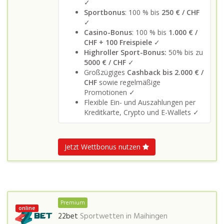
✓
Sportbonus
: 100 % bis
250 € / CHF
✓
Casino-Bonus
: 100 % bis
1.000 € /
CHF + 100 Freispiele
✓
Highroller Sport-Bonus:
50% bis zu
5000 € / CHF
✓
Großzügiges
Cashback bis 2.000 € /
CHF
sowie regelmäßige
Promotionen ✓
Flexible Ein- und Auszahlungen per
Kreditkarte, Crypto und E-Wallets ✓
Jetzt Wettbonus nutzen
Premium
online
22bet
Sportwetten in
Maihingen