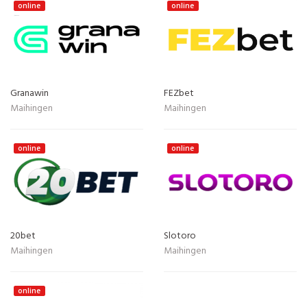
online
online
Granawin
FEZbet
Maihingen
Maihingen
online
online
20bet
Slotoro
Maihingen
Maihingen
online