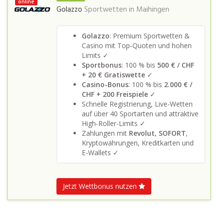
online
Golazzo
Sportwetten in
Maihingen
Golazzo
: Premium Sportwetten &
Casino mit Top-Quoten und hohen
Limits ✓
Sportbonus
: 100 % bis
500 € / CHF
+ 20 € Gratiswette
✓
Casino-Bonus
: 100 % bis
2.000 € /
CHF + 200 Freispiele
✓
Schnelle Registrierung, Live-Wetten
auf über 40 Sportarten und attraktive
High-Roller-Limits ✓
Zahlungen mit
Revolut
,
SOFORT
,
Kryptowährungen, Kreditkarten und
E-Wallets ✓
Jetzt Wettbonus nutzen