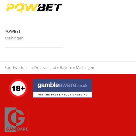
POWBET
Maihingen
Sportwetten in
»
Deutschland
»
Bayern
»
Maihingen