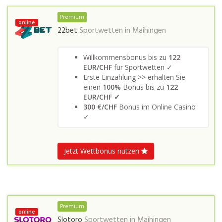
Premium
online
22bet
Sportwetten in
Maihingen
Willkommensbonus bis zu
122
EUR/CHF
für Sportwetten ✓
Erste Einzahlung >> erhalten Sie
einen
100%
Bonus bis zu
122
EUR/CHF ✓
300 €/CHF
Bonus im Online Casino
✓
Jetzt Wettbonus nutzen
Premium
online
Slotoro
Sportwetten in
Maihingen