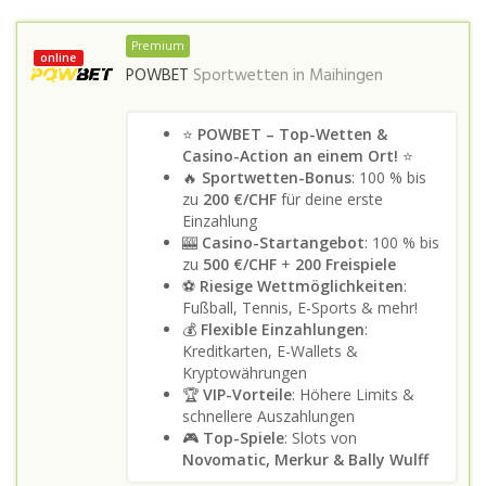
Premium
online
POWBET
Sportwetten in
Maihingen
⭐
POWBET – Top-Wetten &
Casino-Action an einem Ort!
⭐
🔥
Sportwetten-Bonus
: 100 % bis
zu
200 €/CHF
für deine erste
Einzahlung
🎰
Casino-Startangebot
: 100 % bis
zu
500 €/CHF
+
200 Freispiele
⚽
Riesige Wettmöglichkeiten
:
Fußball, Tennis, E-Sports & mehr!
💰
Flexible Einzahlungen
:
Kreditkarten, E-Wallets &
Kryptowährungen
🏆
VIP-Vorteile
: Höhere Limits &
schnellere Auszahlungen
🎮
Top-Spiele
: Slots von
Novomatic, Merkur & Bally Wulff