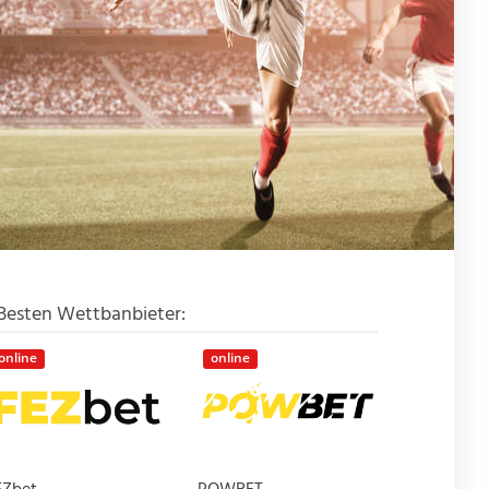
Besten Wettbanbieter:
online
online