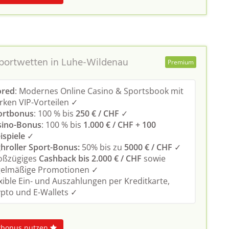
portwetten in
Luhe-Wildenau
Premium
ored
: Modernes Online Casino & Sportsbook mit
rken VIP-Vorteilen ✓
ortbonus
: 100 % bis
250 € / CHF
✓
sino-Bonus
: 100 % bis
1.000 € / CHF + 100
ispiele
✓
hroller Sport-Bonus:
50% bis zu
5000 € / CHF
✓
oßzügiges
Cashback bis 2.000 € / CHF
sowie
gelmäßige Promotionen ✓
xible Ein- und Auszahlungen per Kreditkarte,
pto und E-Wallets ✓
ttbonus nutzen