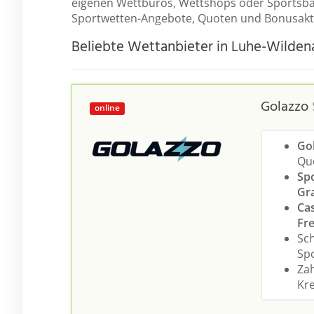
eigenen Wettbüros, Wettshops oder Sportsbars
Sportwetten-Angebote, Quoten und Bonusakti
Beliebte Wettanbieter in Luhe-Wilden
Golazzo
online
Go
Qu
Sp
Gr
Ca
Fre
Sch
Spo
Za
Kre