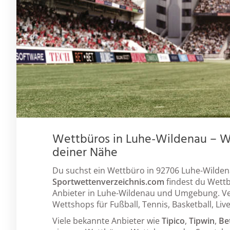
Wettbüros in Luhe-Wildenau – W
deiner Nähe
Du suchst ein Wettbüro in 92706 Luhe-Wilden
Sportwettenverzeichnis.com
findest du Wett
Anbieter in Luhe-Wildenau und Umgebung. Ve
Wettshops für Fußball, Tennis, Basketball, Li
Viele bekannte Anbieter wie
Tipico
,
Tipwin
,
Be