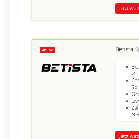
Jetzt We
Betista
S
online
Bet
✓
Cas
Sp
Gro
Liv
Zah
Net
Jetzt We