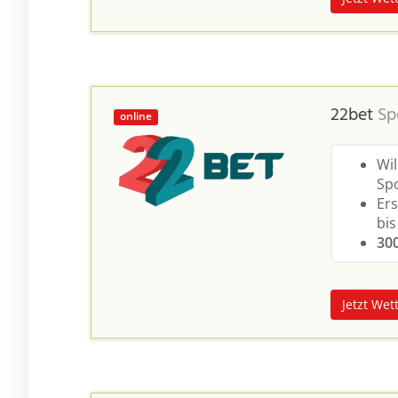
22bet
Sp
online
Wi
Sp
Ers
bis
30
Jetzt We