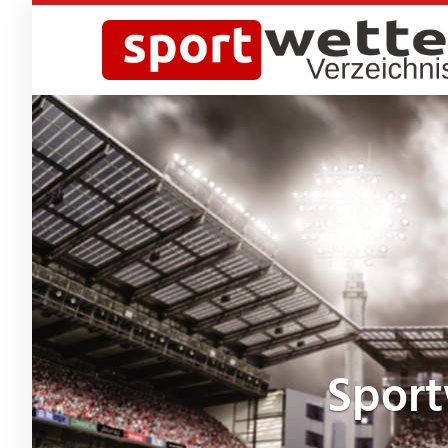
Skip
to
main
content
Sport