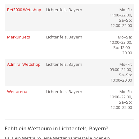
Bet3000 Wettshop
Lichtenfels, Bayern
Mo–Fr:
11:00–22:00,
Sa–So:
12:00–22:00
Merkur Bets
Lichtenfels, Bayern
Mo–Sa:
10:00–23:00,
So: 12:00–
20:00
Admiral Wettshop
Lichtenfels, Bayern
Mo–Fr:
09:00–21:00,
Sa–So:
10:00–20:00
Wettarena
Lichtenfels, Bayern
Mo–Fr:
10:00–22:00,
Sa–So:
12:00–22:00
Fehlt ein Wettbüro in Lichtenfels, Bayern?
Falls ein Wettbüro, eine Wettannahmestelle oder ein