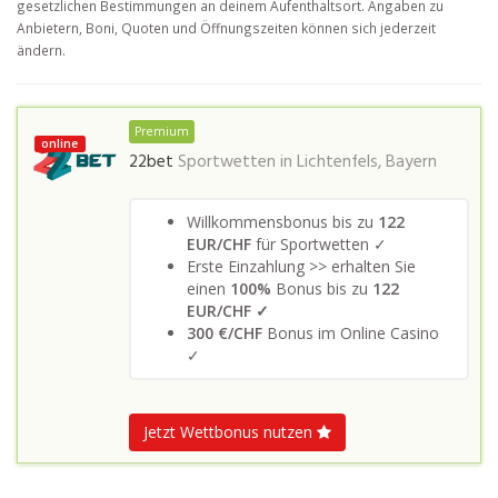
gesetzlichen Bestimmungen an deinem Aufenthaltsort. Angaben zu
Anbietern, Boni, Quoten und Öffnungszeiten können sich jederzeit
ändern.
Premium
online
22bet
Sportwetten in
Lichtenfels, Bayern
Willkommensbonus bis zu
122
EUR/CHF
für Sportwetten ✓
Erste Einzahlung >> erhalten Sie
einen
100%
Bonus bis zu
122
EUR/CHF ✓
300 €/CHF
Bonus im Online Casino
✓
Jetzt Wettbonus nutzen