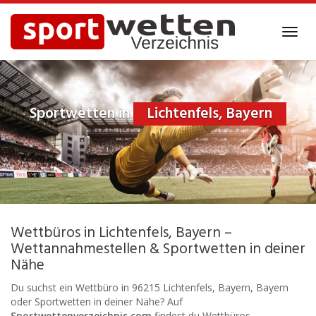
Skip
to
Toggl
main
navig
content
Sportwetten in
Lichtenfels, Bayern
Wettbüros in Lichtenfels, Bayern –
Wettannahmestellen & Sportwetten in deiner
Nähe
Du suchst ein Wettbüro in 96215 Lichtenfels, Bayern, Bayern
oder Sportwetten in deiner Nähe? Auf
Sportwettenverzeichnis.com
findest du Wettbüros,