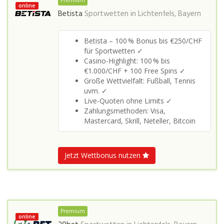
online
Betista
Sportwetten in
Lichtenfels, Bayern
Betista – 100 % Bonus bis €250/CHF
für Sportwetten ✓
Casino-Highlight: 100 % bis
€1.000/CHF + 100 Free Spins ✓
Große Wettvielfalt: Fußball, Tennis
uvm. ✓
Live-Quoten ohne Limits ✓
Zahlungsmethoden: Visa,
Mastercard, Skrill, Neteller, Bitcoin
Jetzt Wettbonus nutzen
Premium
online