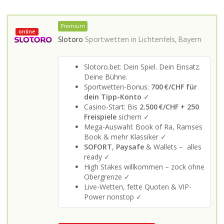
Premium
online
Slotoro
Sportwetten in
Lichtenfels, Bayern
Slotoro.bet: Dein Spiel. Dein Einsatz.
Deine Bühne.
Sportwetten-Bonus:
700 €/CHF für
dein Tipp-Konto
✓
Casino-Start: Bis
2.500 €/CHF + 250
Freispiele
sichern ✓
Mega-Auswahl: Book of Ra, Ramses
Book & mehr Klassiker ✓
SOFORT
,
Paysafe
& Wallets – alles
ready ✓
High Stakes willkommen – zock ohne
Obergrenze ✓
Live-Wetten, fette Quoten & VIP-
Power nonstop ✓