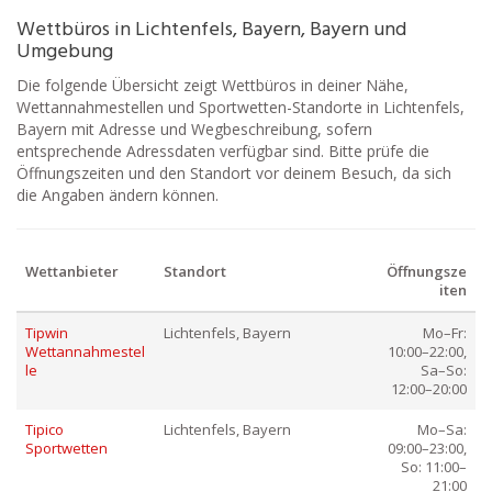
Wettbüros in Lichtenfels, Bayern, Bayern und
Umgebung
Die folgende Übersicht zeigt Wettbüros in deiner Nähe,
Wettannahmestellen und Sportwetten-Standorte in Lichtenfels,
Bayern mit Adresse und Wegbeschreibung, sofern
entsprechende Adressdaten verfügbar sind. Bitte prüfe die
Öffnungszeiten und den Standort vor deinem Besuch, da sich
die Angaben ändern können.
Wettanbieter
Standort
Öffnungsze
iten
Tipwin
Lichtenfels, Bayern
Mo–Fr:
Wettannahmestel
10:00–22:00,
le
Sa–So:
12:00–20:00
Tipico
Lichtenfels, Bayern
Mo–Sa:
Sportwetten
09:00–23:00,
So: 11:00–
21:00