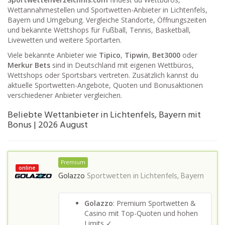
Wettannahmestellen und Sportwetten-Anbieter in Lichtenfels,
Bayern und Umgebung. Vergleiche Standorte, Öffnungszeiten
und bekannte Wettshops für Fußball, Tennis, Basketball,
Livewetten und weitere Sportarten.
Viele bekannte Anbieter wie
Tipico
,
Tipwin
,
Bet3000
oder
Merkur Bets
sind in Deutschland mit eigenen Wettbüros,
Wettshops oder Sportsbars vertreten. Zusätzlich kannst du
aktuelle Sportwetten-Angebote, Quoten und Bonusaktionen
verschiedener Anbieter vergleichen.
Beliebte Wettanbieter in Lichtenfels, Bayern mit
Bonus | 2026 August
Premium
online
Golazzo
Sportwetten in
Lichtenfels, Bayern
Golazzo
: Premium Sportwetten &
Casino mit Top-Quoten und hohen
Limits ✓