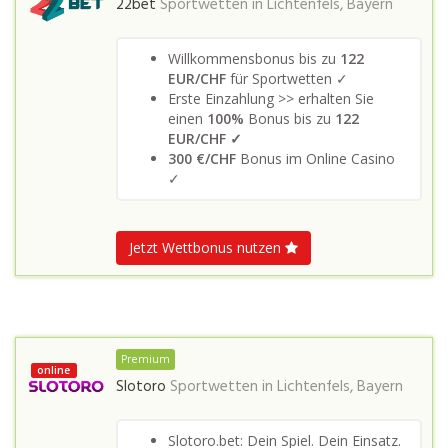
22bet
Sportwetten in
Lichtenfels, Bayern
Willkommensbonus bis zu
122
EUR/CHF
für Sportwetten ✓
Erste Einzahlung >> erhalten Sie
einen
100%
Bonus bis zu
122
EUR/CHF ✓
300 €/CHF
Bonus im Online Casino
✓
Jetzt Wettbonus nutzen
Premium
online
Slotoro
Sportwetten in
Lichtenfels, Bayern
Slotoro.bet: Dein Spiel. Dein Einsatz.