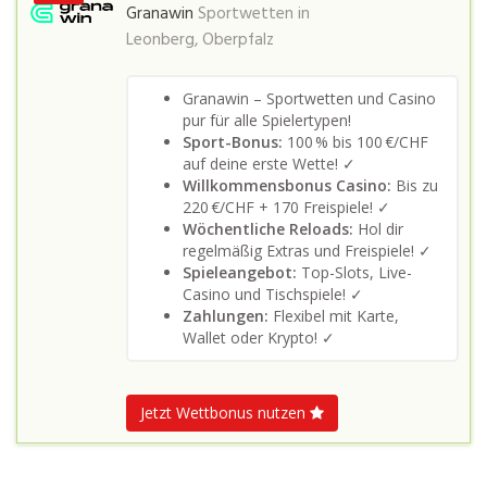
Granawin
Sportwetten in
Leonberg, Oberpfalz
Granawin – Sportwetten und Casino
pur für alle Spielertypen!
Sport-Bonus:
100 % bis 100 €/CHF
auf deine erste Wette! ✓
Willkommensbonus Casino:
Bis zu
220 €/CHF + 170 Freispiele! ✓
Wöchentliche Reloads:
Hol dir
regelmäßig Extras und Freispiele! ✓
Spieleangebot:
Top-Slots, Live-
Casino und Tischspiele! ✓
Zahlungen:
Flexibel mit Karte,
Wallet oder Krypto! ✓
Jetzt Wettbonus nutzen