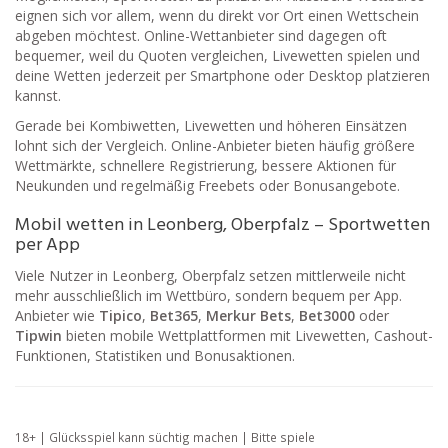
eignen sich vor allem, wenn du direkt vor Ort einen Wettschein
abgeben möchtest. Online-Wettanbieter sind dagegen oft
bequemer, weil du Quoten vergleichen, Livewetten spielen und
deine Wetten jederzeit per Smartphone oder Desktop platzieren
kannst.
Gerade bei Kombiwetten, Livewetten und höheren Einsätzen
lohnt sich der Vergleich. Online-Anbieter bieten häufig größere
Wettmärkte, schnellere Registrierung, bessere Aktionen für
Neukunden und regelmäßig Freebets oder Bonusangebote.
Mobil wetten in Leonberg, Oberpfalz – Sportwetten
per App
Viele Nutzer in Leonberg, Oberpfalz setzen mittlerweile nicht
mehr ausschließlich im Wettbüro, sondern bequem per App.
Anbieter wie
Tipico
,
Bet365
,
Merkur Bets
,
Bet3000
oder
Tipwin
bieten mobile Wettplattformen mit Livewetten, Cashout-
Funktionen, Statistiken und Bonusaktionen.
18+ | Glücksspiel kann süchtig machen | Bitte spiele