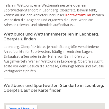
Falls ein Wettbüro, eine Wettannahmestelle oder ein
Sportwetten-Standort in Leonberg, Oberpfalz, Bayern fehlt,
kannst du uns den Anbieter über unser
Kontaktformular
melden.
Wir prüfen die Angaben und ergänzen die Liste, wenn die
Adresse relevant und öffentlich auffindbar ist.
Wettbüros und Wettannahmestellen in Leonberg,
Oberpfalz finden
Leonberg, Oberpfalz bietet je nach Stadtgröße verschiedene
Anlaufpunkte für Sportwetten, häufig in zentralen Lagen,
Einkaufsstraßen oder in der Nähe von Bahnhöfen und
Ausgehvierteln. Wer ein Wettbüro in Leonberg, Oberpfalz sucht,
sollte vor dem Besuch die Adresse, Öffnungszeiten und aktuelle
Verfügbarkeit prüfen.
Wettbüros und Sportwetten-Standorte in Leonberg,
Oberpfalz auf der Karte finden