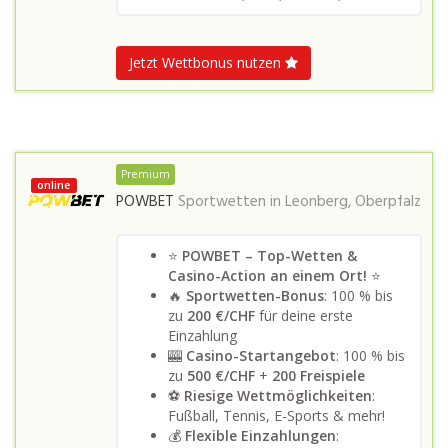
Jetzt Wettbonus nutzen
Premium
online
POWBET
Sportwetten in
Leonberg, Oberpfalz
⭐
POWBET – Top-Wetten &
Casino-Action an einem Ort!
⭐
🔥
Sportwetten-Bonus
: 100 % bis
zu
200 €/CHF
für deine erste
Einzahlung
🎰
Casino-Startangebot
: 100 % bis
zu
500 €/CHF
+
200 Freispiele
⚽
Riesige Wettmöglichkeiten
:
Fußball, Tennis, E-Sports & mehr!
💰
Flexible Einzahlungen
: