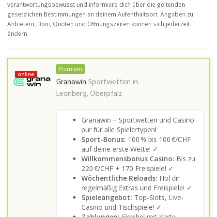
verantwortungsbewusst und informiere dich über die geltenden
gesetzlichen Bestimmungen an deinem Aufenthaltsort. Angaben zu
Anbietern, Boni, Quoten und Öffnungszeiten können sich jederzeit
ändern.
Premium
online
Granawin
Sportwetten in
Leonberg, Oberpfalz
Granawin – Sportwetten und Casino
pur für alle Spielertypen!
Sport-Bonus:
100 % bis 100 €/CHF
auf deine erste Wette! ✓
Willkommensbonus Casino:
Bis zu
220 €/CHF + 170 Freispiele! ✓
Wöchentliche Reloads:
Hol dir
regelmäßig Extras und Freispiele! ✓
Spieleangebot:
Top-Slots, Live-
Casino und Tischspiele! ✓
Zahlungen:
Flexibel mit Karte,