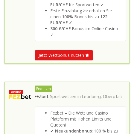
EUR/CHF
für Sportwetten ✓
Erste Einzahlung >> erhalten Sie
einen
100%
Bonus bis zu
122
EUR/CHF ✓
300 €/CHF
Bonus im Online Casino
✓
Jetzt Wettbonus nutzen
Premium
online
FEZbet
Sportwetten in
Leonberg, Oberpfalz
Fezbet – Die Wett und Casino
Plattform mit Hohen Limits und
Quoten!
✔
Neukundenbonus
: 100 % bis zu