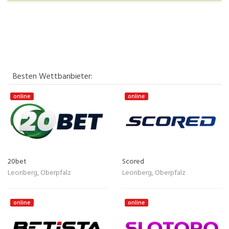
Besten Wettbanbieter:
online
online
20bet
Scored
Leonberg, Oberpfalz
Leonberg, Oberpfalz
online
online