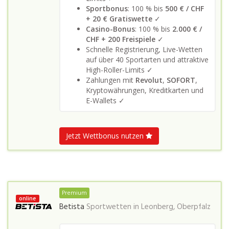
Sportbonus
: 100 % bis
500 € / CHF
+ 20 € Gratiswette
✓
Casino-Bonus
: 100 % bis
2.000 € /
CHF + 200 Freispiele
✓
Schnelle Registrierung, Live-Wetten
auf über 40 Sportarten und attraktive
High-Roller-Limits ✓
Zahlungen mit
Revolut
,
SOFORT
,
Kryptowährungen, Kreditkarten und
E-Wallets ✓
Jetzt Wettbonus nutzen
Premium
online
Betista
Sportwetten in
Leonberg, Oberpfalz