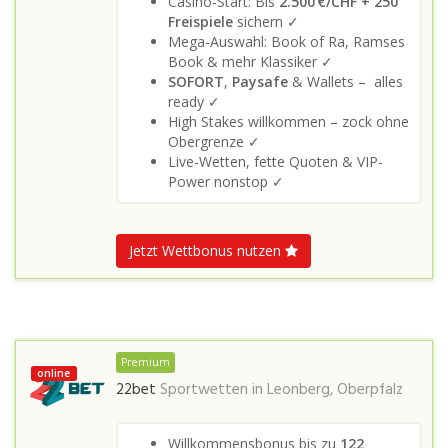
Casino-Start: Bis
2.500 €/CHF + 250
Freispiele
sichern ✓
Mega-Auswahl: Book of Ra, Ramses
Book & mehr Klassiker ✓
SOFORT
,
Paysafe
& Wallets – alles
ready ✓
High Stakes willkommen – zock ohne
Obergrenze ✓
Live-Wetten, fette Quoten & VIP-
Power nonstop ✓
Jetzt Wettbonus nutzen
Premium
online
22bet
Sportwetten in
Leonberg, Oberpfalz
Willkommensbonus bis zu
122