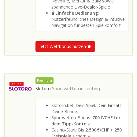
Novoline, Merkur & Bally sowie
spannende Live-Dealer-Spiele
🖥️
Einfache Bedienung
:
Nutzerfreundliches Design & intuitive
Navigation für besten Spielkomfort
Jetzt Wettbonus nutzen
Premium
online
Slotoro
Sportwetten in
Lenting
Slotoro.bet: Dein Spiel. Dein Einsatz.
Deine Bühne.
Sportwetten-Bonus:
700 €/CHF für
dein Tipp-Konto
✓
Casino-Start: Bis
2.500 €/CHF + 250
Freispiele
sichern ✓