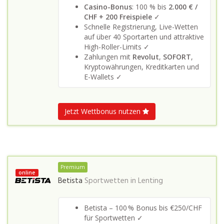
Casino-Bonus
: 100 % bis
2.000 € /
CHF + 200 Freispiele
✓
Schnelle Registrierung, Live-Wetten
auf über 40 Sportarten und attraktive
High-Roller-Limits ✓
Zahlungen mit
Revolut
,
SOFORT
,
Kryptowährungen, Kreditkarten und
E-Wallets ✓
Jetzt Wettbonus nutzen
Premium
online
Betista
Sportwetten in
Lenting
Betista – 100 % Bonus bis €250/CHF
für Sportwetten ✓