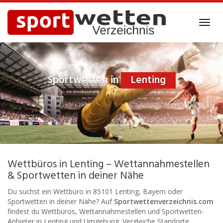
Skip
to
Toggl
main
navig
content
Sportwetten in
Lenting
Wettbüros in Lenting – Wettannahmestellen
& Sportwetten in deiner Nähe
Du suchst ein Wettbüro in 85101 Lenting, Bayern oder
Sportwetten in deiner Nähe? Auf
Sportwettenverzeichnis.com
findest du Wettbüros, Wettannahmestellen und Sportwetten-
Anbieter in Lenting und Umgebung. Vergleiche Standorte,