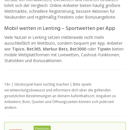
lohnt sich der Vergleich. Online-Anbieter bieten häufig größere
Wettmärkte, schnellere Registrierung, bessere Aktionen für
Neukunden und regelmäßig Freebets oder Bonusangebote.
Mobil wetten in Lenting – Sportwetten per App
Viele Nutzer in Lenting setzen mittlerweile nicht mehr
ausschließlich im Wettbüro, sondern bequem per App. Anbieter
wie
Tipico
,
Bet365
,
Merkur Bets
,
Bet3000
oder
Tipwin
bieten
mobile Wettplattformen mit Livewetten, Cashout-Funktionen,
Statistiken und Bonusaktionen.
18+ | Glücksspiel kann süchtig machen | Bitte spiele
verantwortungsbewusst und informiere dich über die geltenden
gesetzlichen Bestimmungen an deinem Aufenthaltsort. Angaben zu
Anbietern, Boni, Quoten und Öffnungszeiten können sich jederzeit
ändern.
Premium