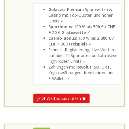
Golazzo
: Premium Sportwetten &
Casino mit Top-Quoten und hohen
Limits ✓
Sportbonus
: 100 % bis
500 € / CHF
+ 20 € Gratiswette
✓
Casino-Bonus
: 100 % bis
2.000 € /
CHF + 200 Freispiele
✓
Schnelle Registrierung, Live-Wetten
auf über 40 Sportarten und attraktive
High-Roller-Limits ✓
Zahlungen mit
Revolut
,
SOFORT
,
Kryptowährungen, Kreditkarten und
E-Wallets ✓
Jetzt Wettbonus nutzen