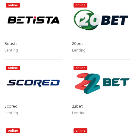
online
online
Betista
20bet
Lenting
Lenting
online
online
Scored
22bet
Lenting
Lenting
online
online