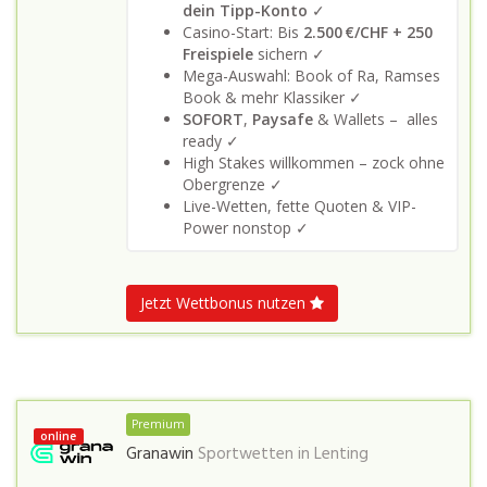
dein Tipp-Konto
✓
Casino-Start: Bis
2.500 €/CHF + 250
Freispiele
sichern ✓
Mega-Auswahl: Book of Ra, Ramses
Book & mehr Klassiker ✓
SOFORT
,
Paysafe
& Wallets – alles
ready ✓
High Stakes willkommen – zock ohne
Obergrenze ✓
Live-Wetten, fette Quoten & VIP-
Power nonstop ✓
Jetzt Wettbonus nutzen
Premium
online
Granawin
Sportwetten in
Lenting