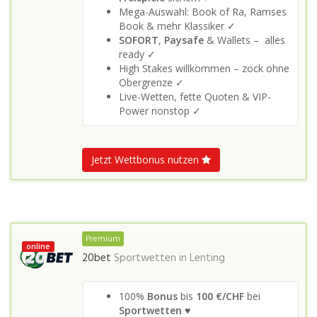
Mega-Auswahl: Book of Ra, Ramses
Book & mehr Klassiker ✓
SOFORT
,
Paysafe
& Wallets – alles
ready ✓
High Stakes willkommen – zock ohne
Obergrenze ✓
Live-Wetten, fette Quoten & VIP-
Power nonstop ✓
Jetzt Wettbonus nutzen
Premium
online
20bet
Sportwetten in
Lenting
100%
Bonus
bis
100 €/CHF
bei
Sportwetten
♥