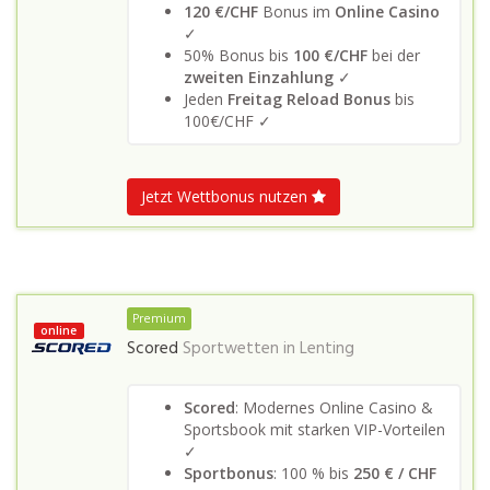
120 €/CHF
Bonus im
Online Casino
✓
50% Bonus bis
100 €/CHF
bei der
zweiten Einzahlung
✓
Jeden
Freitag Reload Bonus
bis
100€/CHF ✓
Jetzt Wettbonus nutzen
Premium
online
Scored
Sportwetten in
Lenting
Scored
: Modernes Online Casino &
Sportsbook mit starken VIP-Vorteilen
✓
Sportbonus
: 100 % bis
250 € / CHF