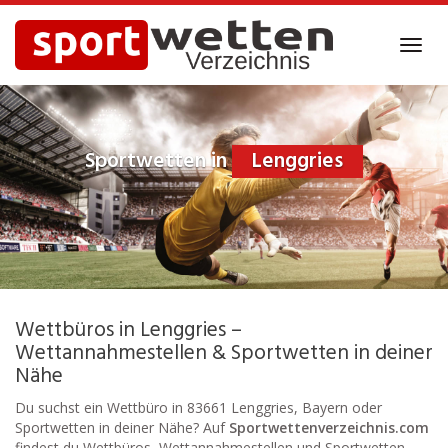
Skip
to
Toggl
main
navig
content
Sportwetten in
Lenggries
Wettbüros in Lenggries –
Wettannahmestellen & Sportwetten in deiner
Nähe
Du suchst ein Wettbüro in 83661 Lenggries, Bayern oder
Sportwetten in deiner Nähe? Auf
Sportwettenverzeichnis.com
findest du Wettbüros, Wettannahmestellen und Sportwetten-