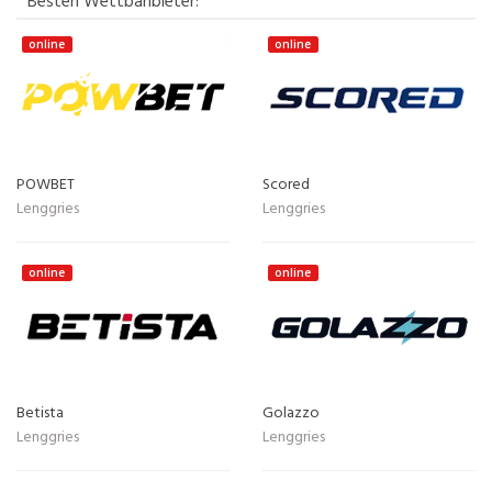
Besten Wettbanbieter:
online
online
POWBET
Scored
Lenggries
Lenggries
online
online
Betista
Golazzo
Lenggries
Lenggries