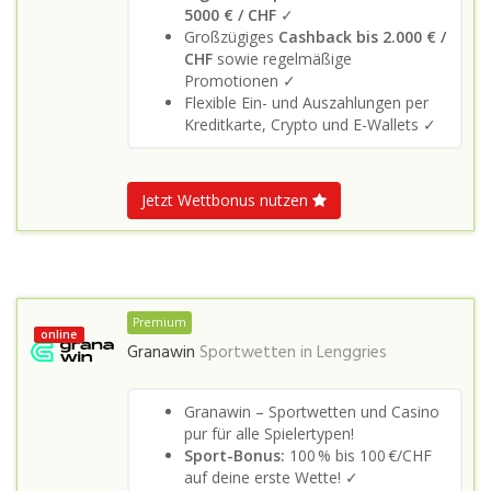
5000 € / CHF
✓
Großzügiges
Cashback bis 2.000 € /
CHF
sowie regelmäßige
Promotionen ✓
Flexible Ein- und Auszahlungen per
Kreditkarte, Crypto und E-Wallets ✓
Jetzt Wettbonus nutzen
Premium
online
Granawin
Sportwetten in
Lenggries
Granawin – Sportwetten und Casino
pur für alle Spielertypen!
Sport-Bonus:
100 % bis 100 €/CHF
auf deine erste Wette! ✓