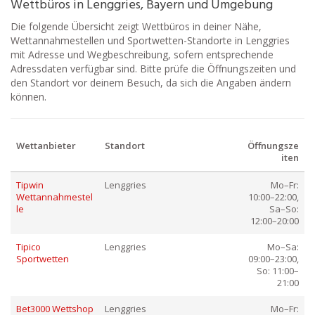
Wettbüros in Lenggries, Bayern und Umgebung
Die folgende Übersicht zeigt Wettbüros in deiner Nähe,
Wettannahmestellen und Sportwetten-Standorte in Lenggries
mit Adresse und Wegbeschreibung, sofern entsprechende
Adressdaten verfügbar sind. Bitte prüfe die Öffnungszeiten und
den Standort vor deinem Besuch, da sich die Angaben ändern
können.
Wettanbieter
Standort
Öffnungsze
iten
Tipwin
Lenggries
Mo–Fr:
Wettannahmestel
10:00–22:00,
le
Sa–So:
12:00–20:00
Tipico
Lenggries
Mo–Sa:
Sportwetten
09:00–23:00,
So: 11:00–
21:00
Bet3000 Wettshop
Lenggries
Mo–Fr: