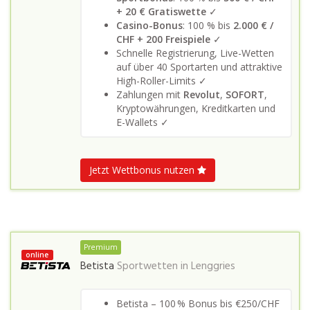
+ 20 € Gratiswette
✓
Casino-Bonus
: 100 % bis
2.000 € /
CHF + 200 Freispiele
✓
Schnelle Registrierung, Live-Wetten
auf über 40 Sportarten und attraktive
High-Roller-Limits ✓
Zahlungen mit
Revolut
,
SOFORT
,
Kryptowährungen, Kreditkarten und
E-Wallets ✓
Jetzt Wettbonus nutzen
Premium
online
Betista
Sportwetten in
Lenggries
Betista – 100 % Bonus bis €250/CHF