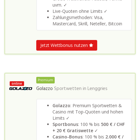
uvm. ✓
Live-Quoten ohne Limits ✓
Zahlungsmethoden: Visa,
Mastercard, Skrill, Neteller, Bitcoin
Jetzt Wettbonus nutzen
Premium
online
Golazzo
Sportwetten in
Lenggries
Golazzo
: Premium Sportwetten &
Casino mit Top-Quoten und hohen
Limits ✓
Sportbonus
: 100 % bis
500 € / CHF
+ 20 € Gratiswette
✓
Casino-Bonus
: 100 % bis
2.000 € /