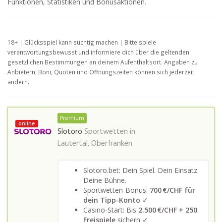
Funktionen, Statistiken und Bonusaktionen.
18+ | Glücksspiel kann süchtig machen | Bitte spiele
verantwortungsbewusst und informiere dich über die geltenden
gesetzlichen Bestimmungen an deinem Aufenthaltsort. Angaben zu
Anbietern, Boni, Quoten und Öffnungszeiten können sich jederzeit
ändern.
Premium
online
Slotoro
Sportwetten in
Lautertal, Oberfranken
Slotoro.bet: Dein Spiel. Dein Einsatz.
Deine Bühne.
Sportwetten-Bonus:
700 €/CHF für
dein Tipp-Konto
✓
Casino-Start: Bis
2.500 €/CHF + 250
Freispiele
sichern ✓