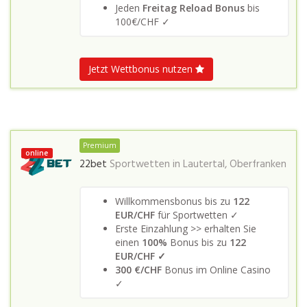
Jeden
Freitag Reload Bonus
bis
100€/CHF ✓
Jetzt Wettbonus nutzen
Premium
online
22bet
Sportwetten in
Lautertal, Oberfranken
Willkommensbonus bis zu
122
EUR/CHF
für Sportwetten ✓
Erste Einzahlung >> erhalten Sie
einen
100%
Bonus bis zu
122
EUR/CHF ✓
300 €/CHF
Bonus im Online Casino
✓