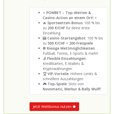
⭐
POWBET – Top-Wetten &
Casino-Action an einem Ort!
⭐
🔥
Sportwetten-Bonus
: 100 % bis
zu
200 €/CHF
für deine erste
Einzahlung
🎰
Casino-Startangebot
: 100 % bis
zu
500 €/CHF
+
200 Freispiele
⚽
Riesige Wettmöglichkeiten
:
Fußball, Tennis, E-Sports & mehr!
💰
Flexible Einzahlungen
:
Kreditkarten, E-Wallets &
Kryptowährungen
🏆
VIP-Vorteile
: Höhere Limits &
schnellere Auszahlungen
🎮
Top-Spiele
: Slots von
Novomatic, Merkur & Bally Wulff
Jetzt Wettbonus nutzen