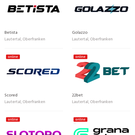
Betista
Golazzo
Lautertal, Oberfranken
Lautertal, Oberfranken
online
online
Scored
22bet
Lautertal, Oberfranken
Lautertal, Oberfranken
online
online