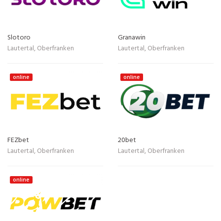
Slotoro
Granawin
Lautertal, Oberfranken
Lautertal, Oberfranken
online
online
FEZbet
20bet
Lautertal, Oberfranken
Lautertal, Oberfranken
online