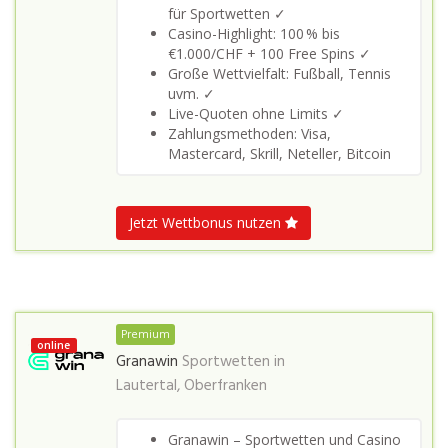
für Sportwetten ✓
Casino-Highlight: 100 % bis
€1.000/CHF + 100 Free Spins ✓
Große Wettvielfalt: Fußball, Tennis
uvm. ✓
Live-Quoten ohne Limits ✓
Zahlungsmethoden: Visa,
Mastercard, Skrill, Neteller, Bitcoin
Jetzt Wettbonus nutzen
Premium
online
Granawin
Sportwetten in
Lautertal, Oberfranken
Granawin – Sportwetten und Casino