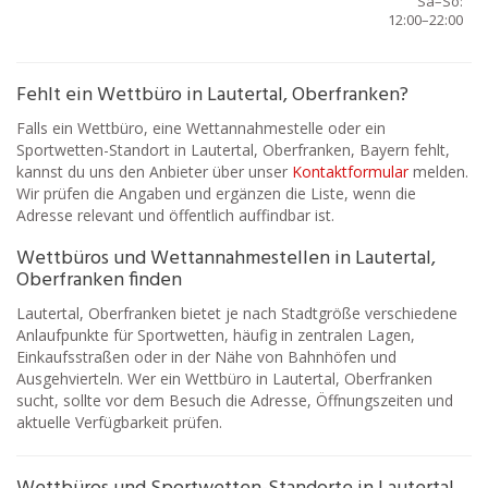
Sa–So:
12:00–22:00
Fehlt ein Wettbüro in Lautertal, Oberfranken?
Falls ein Wettbüro, eine Wettannahmestelle oder ein
Sportwetten-Standort in Lautertal, Oberfranken, Bayern fehlt,
kannst du uns den Anbieter über unser
Kontaktformular
melden.
Wir prüfen die Angaben und ergänzen die Liste, wenn die
Adresse relevant und öffentlich auffindbar ist.
Wettbüros und Wettannahmestellen in Lautertal,
Oberfranken finden
Lautertal, Oberfranken bietet je nach Stadtgröße verschiedene
Anlaufpunkte für Sportwetten, häufig in zentralen Lagen,
Einkaufsstraßen oder in der Nähe von Bahnhöfen und
Ausgehvierteln. Wer ein Wettbüro in Lautertal, Oberfranken
sucht, sollte vor dem Besuch die Adresse, Öffnungszeiten und
aktuelle Verfügbarkeit prüfen.