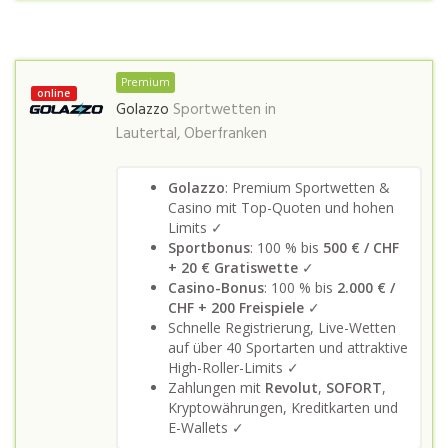
Premium
online
Golazzo
Sportwetten in
Lautertal, Oberfranken
Golazzo
: Premium Sportwetten &
Casino mit Top-Quoten und hohen
Limits ✓
Sportbonus
: 100 % bis
500 € / CHF
+ 20 € Gratiswette
✓
Casino-Bonus
: 100 % bis
2.000 € /
CHF + 200 Freispiele
✓
Schnelle Registrierung, Live-Wetten
auf über 40 Sportarten und attraktive
High-Roller-Limits ✓
Zahlungen mit
Revolut
,
SOFORT
,
Kryptowährungen, Kreditkarten und
E-Wallets ✓