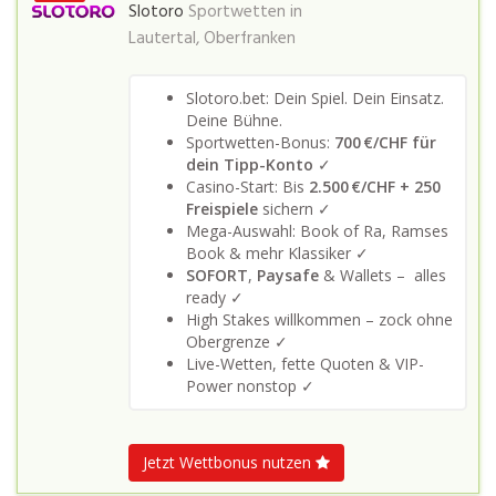
Slotoro
Sportwetten in
Lautertal, Oberfranken
Slotoro.bet: Dein Spiel. Dein Einsatz.
Deine Bühne.
Sportwetten-Bonus:
700 €/CHF für
dein Tipp-Konto
✓
Casino-Start: Bis
2.500 €/CHF + 250
Freispiele
sichern ✓
Mega-Auswahl: Book of Ra, Ramses
Book & mehr Klassiker ✓
SOFORT
,
Paysafe
& Wallets – alles
ready ✓
High Stakes willkommen – zock ohne
Obergrenze ✓
Live-Wetten, fette Quoten & VIP-
Power nonstop ✓
Jetzt Wettbonus nutzen