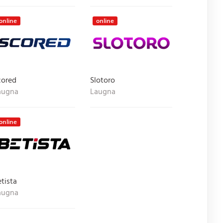
online
online
cored
Slotoro
augna
Laugna
online
tista
augna