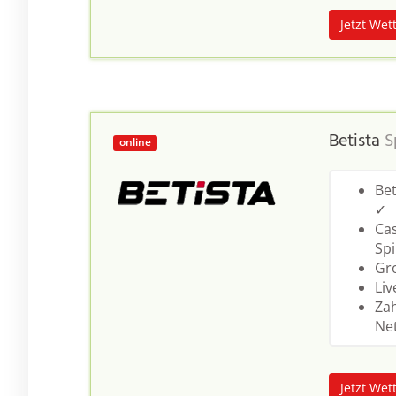
Jetzt We
Betista
S
online
Bet
✓
Cas
Sp
Gro
Liv
Zah
Net
Jetzt We