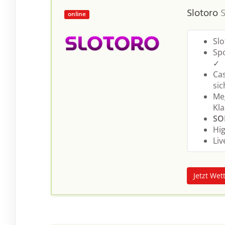
Slotoro
online
Slo
Sp
✓
Cas
si
Me
Kla
SO
Hi
Liv
Jetzt We