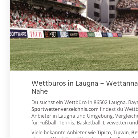
Wettbüros in Laugna – Wettanna
Nähe
Du suchst ein Wettbüro in 86502 Laugna, Bay
Sportwettenverzeichnis.com
findest du Wett
Anbieter in Laugna und Umgebung. Vergleich
für Fußball, Tennis, Basketball, Livewetten un
Viele bekannte Anbieter wie
Tipico
,
Tipwin
,
Be