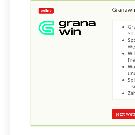
Granawi
online
Gra
Spi
Sp
We
Wi
Fre
Wö
und
Spi
Tis
Za
Jetzt We