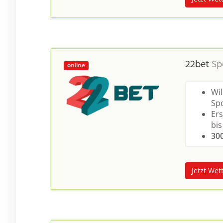
22bet
Sp
online
Wi
Sp
Ers
bis
30
Jetzt We