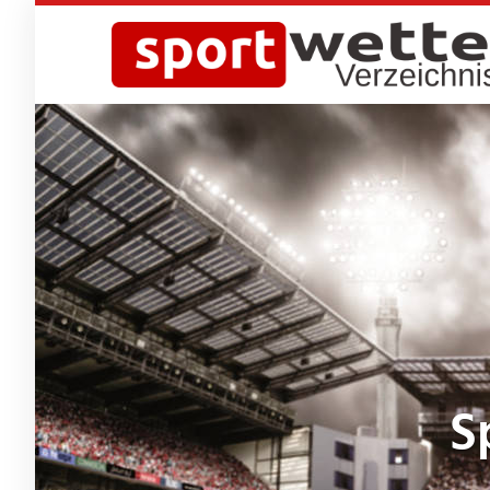
Skip
to
main
content
S