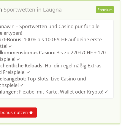
n
Sportwetten in
Laugna
Premium
nawin – Sportwetten und Casino pur für alle
elertypen!
ort-Bonus:
100 % bis 100 €/CHF auf deine erste
tte! ✓
llkommensbonus Casino:
Bis zu 220 €/CHF + 170
ispiele! ✓
chentliche Reloads:
Hol dir regelmäßig Extras
 Freispiele! ✓
eleangebot:
Top-Slots, Live-Casino und
chspiele! ✓
hlungen:
Flexibel mit Karte, Wallet oder Krypto! ✓
ttbonus nutzen