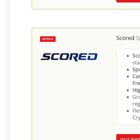
Scored
S
online
Sc
sta
Sp
Ca
Fre
Hig
Gr
re
Fle
Cry
Jetzt We