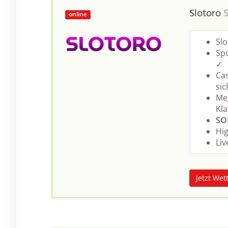
Slotoro
online
Slo
Sp
✓
Cas
si
Me
Kla
SO
Hi
Liv
Jetzt We