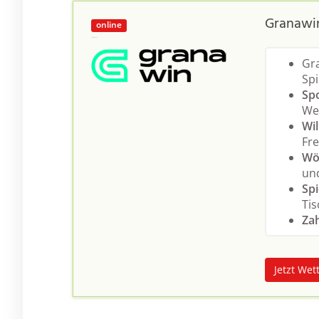
Granawi
online
Gra
Spi
Sp
We
Wi
Fre
Wö
und
Spi
Tis
Za
Jetzt We