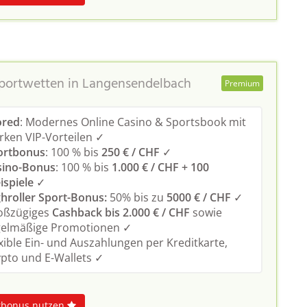
portwetten in
Langensendelbach
Premium
ored
: Modernes Online Casino & Sportsbook mit
rken VIP-Vorteilen ✓
ortbonus
: 100 % bis
250 € / CHF
✓
sino-Bonus
: 100 % bis
1.000 € / CHF + 100
ispiele
✓
hroller Sport-Bonus:
50% bis zu
5000 € / CHF
✓
oßzügiges
Cashback bis 2.000 € / CHF
sowie
gelmäßige Promotionen ✓
xible Ein- und Auszahlungen per Kreditkarte,
pto und E-Wallets ✓
ttbonus nutzen