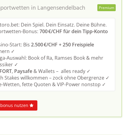
Sportwetten in
Langensendelbach
Premium
toro.bet: Dein Spiel. Dein Einsatz. Deine Bühne.
ortwetten-Bonus:
700 €/CHF für dein Tipp-Konto
ino-Start: Bis
2.500 €/CHF + 250 Freispiele
chern ✓
ga-Auswahl: Book of Ra, Ramses Book & mehr
ssiker ✓
FORT
,
Paysafe
& Wallets – alles ready ✓
gh Stakes willkommen – zock ohne Obergrenze ✓
e-Wetten, fette Quoten & VIP-Power nonstop ✓
ttbonus nutzen