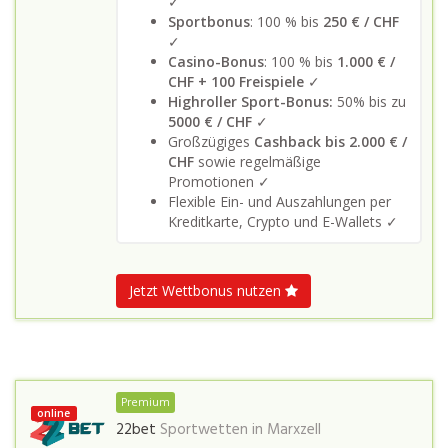
✓
Sportbonus
: 100 % bis
250 € / CHF
✓
Casino-Bonus
: 100 % bis
1.000 € /
CHF + 100 Freispiele
✓
Highroller Sport-Bonus:
50% bis zu
5000 € / CHF
✓
Großzügiges
Cashback bis 2.000 € /
CHF
sowie regelmäßige
Promotionen ✓
Flexible Ein- und Auszahlungen per
Kreditkarte, Crypto und E-Wallets ✓
Jetzt Wettbonus nutzen
Premium
online
22bet
Sportwetten in
Marxzell