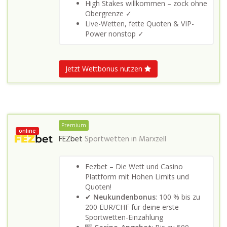
High Stakes willkommen – zock ohne
Obergrenze ✓
Live-Wetten, fette Quoten & VIP-
Power nonstop ✓
Jetzt Wettbonus nutzen
Premium
online
FEZbet
Sportwetten in
Marxzell
Fezbet – Die Wett und Casino
Plattform mit Hohen Limits und
Quoten!
✔
Neukundenbonus
: 100 % bis zu
200 EUR/CHF für deine erste
Sportwetten-Einzahlung