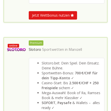
Jetzt Wettbonus nutzen
Premium
online
Slotoro
Sportwetten in
Marxzell
Slotoro.bet: Dein Spiel. Dein Einsatz.
Deine Bühne.
Sportwetten-Bonus:
700 €/CHF für
dein Tipp-Konto
✓
Casino-Start: Bis
2.500 €/CHF + 250
Freispiele
sichern ✓
Mega-Auswahl: Book of Ra, Ramses
Book & mehr Klassiker ✓
SOFORT
,
Paysafe
& Wallets – alles
ready ✓