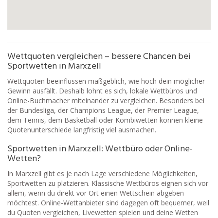
Wettquoten vergleichen – bessere Chancen bei
Sportwetten in Marxzell
Wettquoten beeinflussen maßgeblich, wie hoch dein möglicher
Gewinn ausfällt. Deshalb lohnt es sich, lokale Wettbüros und
Online-Buchmacher miteinander zu vergleichen. Besonders bei
der Bundesliga, der Champions League, der Premier League,
dem Tennis, dem Basketball oder Kombiwetten können kleine
Quotenunterschiede langfristig viel ausmachen.
Sportwetten in Marxzell: Wettbüro oder Online-
Wetten?
In Marxzell gibt es je nach Lage verschiedene Möglichkeiten,
Sportwetten zu platzieren. Klassische Wettbüros eignen sich vor
allem, wenn du direkt vor Ort einen Wettschein abgeben
möchtest. Online-Wettanbieter sind dagegen oft bequemer, weil
du Quoten vergleichen, Livewetten spielen und deine Wetten