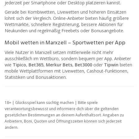
jederzeit per Smartphone oder Desktop platzieren kannst.
Gerade bei Kombiwetten, Livewetten und höheren Einsätzen
lohnt sich der Vergleich. Online-Anbieter bieten häufig größere
Wettmärkte, schnellere Registrierung, bessere Aktionen für
Neukunden und regelmäßig Freebets oder Bonusangebote.
Mobil wetten in Marxzell – Sportwetten per App
Viele Nutzer in Marxzell setzen mittlerweile nicht mehr
ausschließlich im Wettbüro, sondern bequem per App. Anbieter
wie
Tipico
,
Bet365
,
Merkur Bets
,
Bet3000
oder
Tipwin
bieten
mobile Wettplattformen mit Livewetten, Cashout-Funktionen,
Statistiken und Bonusaktionen.
18+ | Glücksspiel kann süchtig machen | Bitte spiele
verantwortungsbewusst und informiere dich über die geltenden
gesetzlichen Bestimmungen an deinem Aufenthaltsort. Angaben zu
Anbietern, Boni, Quoten und Öffnungszeiten können sich jederzeit
ändern.