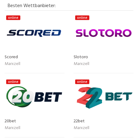
Besten Wettbanbieter:
online
online
Scored
Slotoro
Marxzell
Marxzell
online
online
20bet
22bet
Marxzell
Marxzell