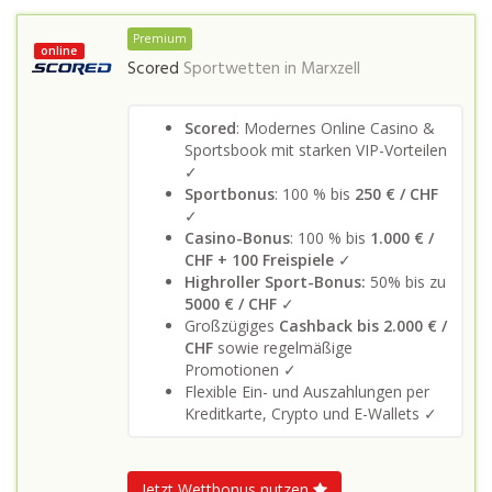
Premium
online
Scored
Sportwetten in
Marxzell
Scored
: Modernes Online Casino &
Sportsbook mit starken VIP-Vorteilen
✓
Sportbonus
: 100 % bis
250 € / CHF
✓
Casino-Bonus
: 100 % bis
1.000 € /
CHF + 100 Freispiele
✓
Highroller Sport-Bonus:
50% bis zu
5000 € / CHF
✓
Großzügiges
Cashback bis 2.000 € /
CHF
sowie regelmäßige
Promotionen ✓
Flexible Ein- und Auszahlungen per
Kreditkarte, Crypto und E-Wallets ✓
Jetzt Wettbonus nutzen