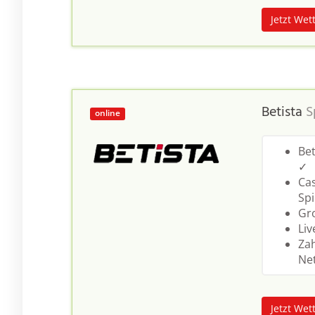
Jetzt We
Betista
S
online
Bet
✓
Cas
Sp
Gro
Liv
Zah
Net
Jetzt We