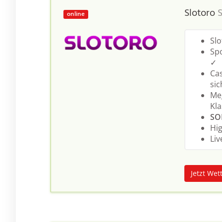
Slotoro
online
Slo
Sp
✓
Cas
si
Me
Kla
SO
Hi
Liv
Jetzt We