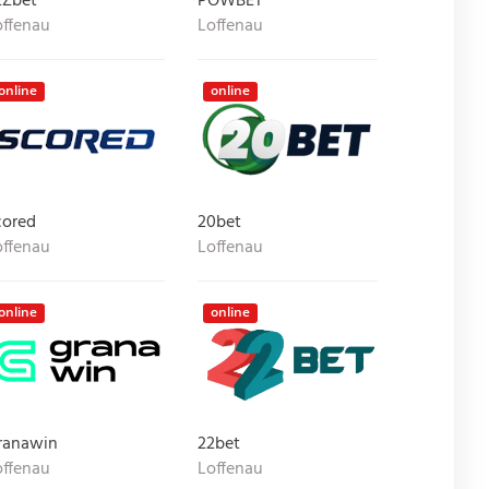
EZbet
POWBET
offenau
Loffenau
online
online
cored
20bet
offenau
Loffenau
online
online
ranawin
22bet
offenau
Loffenau