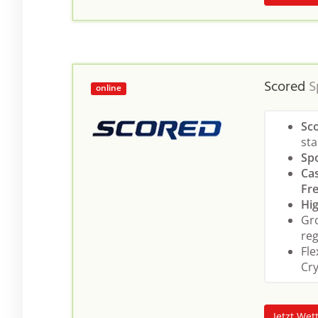
Scored
S
online
Sc
sta
Sp
Ca
Fre
Hig
Gr
re
Fle
Cry
Jetzt We