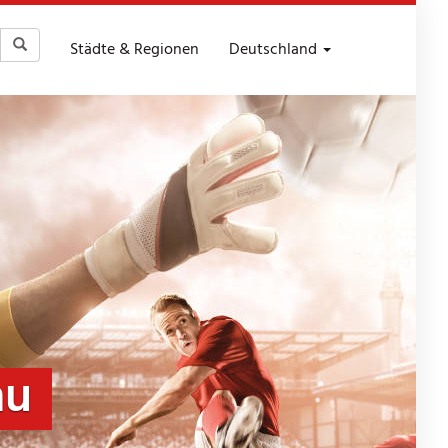
Städte & Regionen
Deutschland
au