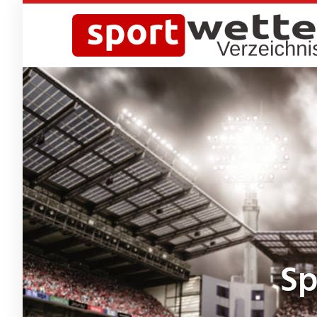
Skip
to
main
content
Sp