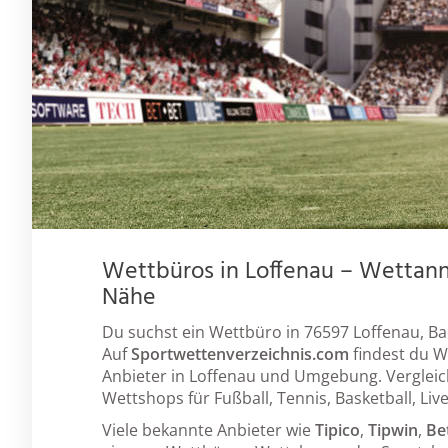
Wettbüros in Loffenau – Wettan
Nähe
Du suchst ein Wettbüro in 76597 Loffenau, 
Auf
Sportwettenverzeichnis.com
findest du W
Anbieter in Loffenau und Umgebung. Verglei
Wettshops für Fußball, Tennis, Basketball, Li
Viele bekannte Anbieter wie
Tipico
,
Tipwin
,
Be