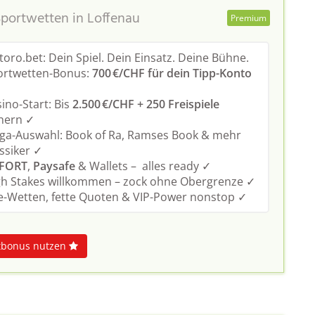
Sportwetten in
Loffenau
Premium
toro.bet: Dein Spiel. Dein Einsatz. Deine Bühne.
ortwetten-Bonus:
700 €/CHF für dein Tipp-Konto
ino-Start: Bis
2.500 €/CHF + 250 Freispiele
chern ✓
ga-Auswahl: Book of Ra, Ramses Book & mehr
ssiker ✓
FORT
,
Paysafe
& Wallets – alles ready ✓
gh Stakes willkommen – zock ohne Obergrenze ✓
e-Wetten, fette Quoten & VIP-Power nonstop ✓
ttbonus nutzen