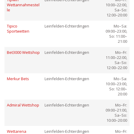
Wettannahmestel
10:00–22:00,
le
Sa–So:
12:00–20:00
Tipico
Leinfelden-Echterdingen
Mo–Sa:
Sportwetten
09:00–23:00,
So: 11:00–
21:00
Bet3000 Wettshop
Leinfelden-Echterdingen
Mo–Fr:
11:00–22:00,
Sa–So:
12:00–22:00
Merkur Bets
Leinfelden-Echterdingen
Mo–Sa:
10:00–23:00,
So: 12:00–
20:00
Admiral Wettshop
Leinfelden-Echterdingen
Mo–Fr:
09:00–21:00,
Sa–So:
10:00–20:00
Wettarena
Leinfelden-Echterdingen
Mo–Fr: