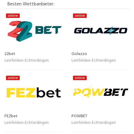
Besten Wettbanbieter:
online
online
22bet
Golazzo
Leinfelden-Echterdingen
Leinfelden-Echterdingen
online
online
FEZbet
POWBET
Leinfelden-Echterdingen
Leinfelden-Echterdingen