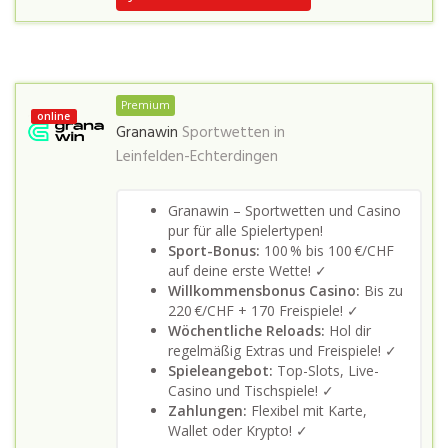
Premium
online
Granawin
Sportwetten in
Leinfelden-Echterdingen
Granawin – Sportwetten und Casino
pur für alle Spielertypen!
Sport-Bonus:
100 % bis 100 €/CHF
auf deine erste Wette! ✓
Willkommensbonus Casino:
Bis zu
220 €/CHF + 170 Freispiele! ✓
Wöchentliche Reloads:
Hol dir
regelmäßig Extras und Freispiele! ✓
Spieleangebot:
Top-Slots, Live-
Casino und Tischspiele! ✓
Zahlungen:
Flexibel mit Karte,
Wallet oder Krypto! ✓