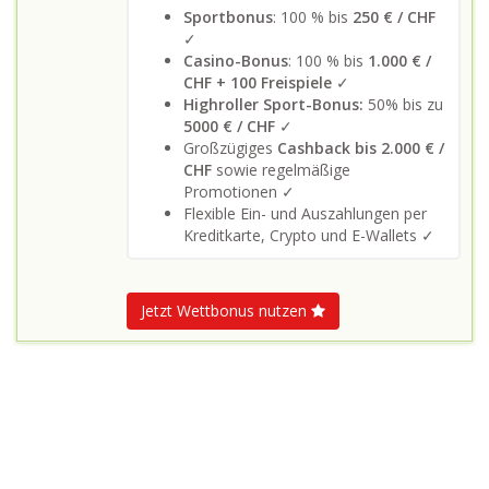
Sportbonus
: 100 % bis
250 € / CHF
✓
Casino-Bonus
: 100 % bis
1.000 € /
CHF + 100 Freispiele
✓
Highroller Sport-Bonus:
50% bis zu
5000 € / CHF
✓
Großzügiges
Cashback bis 2.000 € /
CHF
sowie regelmäßige
Promotionen ✓
Flexible Ein- und Auszahlungen per
Kreditkarte, Crypto und E-Wallets ✓
Jetzt Wettbonus nutzen