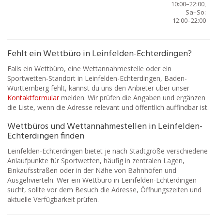
10:00–22:00,
Sa–So:
12:00–22:00
Fehlt ein Wettbüro in Leinfelden-Echterdingen?
Falls ein Wettbüro, eine Wettannahmestelle oder ein
Sportwetten-Standort in Leinfelden-Echterdingen, Baden-
Württemberg fehlt, kannst du uns den Anbieter über unser
Kontaktformular
melden. Wir prüfen die Angaben und ergänzen
die Liste, wenn die Adresse relevant und öffentlich auffindbar ist.
Wettbüros und Wettannahmestellen in Leinfelden-
Echterdingen finden
Leinfelden-Echterdingen bietet je nach Stadtgröße verschiedene
Anlaufpunkte für Sportwetten, häufig in zentralen Lagen,
Einkaufsstraßen oder in der Nähe von Bahnhöfen und
Ausgehvierteln. Wer ein Wettbüro in Leinfelden-Echterdingen
sucht, sollte vor dem Besuch die Adresse, Öffnungszeiten und
aktuelle Verfügbarkeit prüfen.