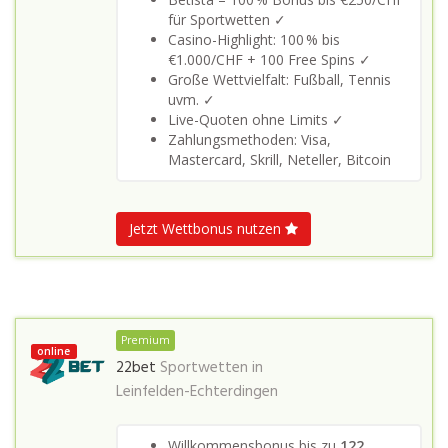
für Sportwetten ✓
Casino-Highlight: 100 % bis
€1.000/CHF + 100 Free Spins ✓
Große Wettvielfalt: Fußball, Tennis
uvm. ✓
Live-Quoten ohne Limits ✓
Zahlungsmethoden: Visa,
Mastercard, Skrill, Neteller, Bitcoin
Jetzt Wettbonus nutzen
Premium
online
22bet
Sportwetten in
Leinfelden-Echterdingen
Willkommensbonus bis zu
122