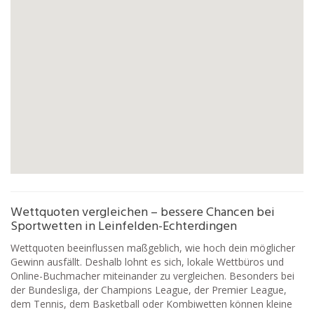
Wettquoten vergleichen – bessere Chancen bei
Sportwetten in Leinfelden-Echterdingen
Wettquoten beeinflussen maßgeblich, wie hoch dein möglicher
Gewinn ausfällt. Deshalb lohnt es sich, lokale Wettbüros und
Online-Buchmacher miteinander zu vergleichen. Besonders bei
der Bundesliga, der Champions League, der Premier League,
dem Tennis, dem Basketball oder Kombiwetten können kleine