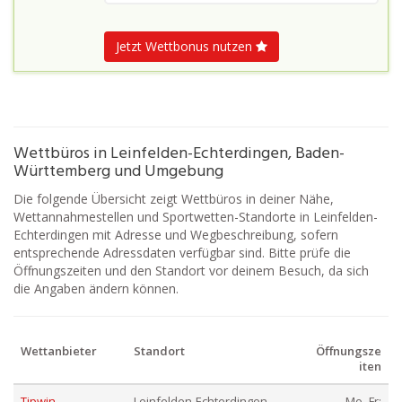
Jetzt Wettbonus nutzen
Wettbüros in Leinfelden-Echterdingen, Baden-
Württemberg und Umgebung
Die folgende Übersicht zeigt Wettbüros in deiner Nähe,
Wettannahmestellen und Sportwetten-Standorte in Leinfelden-
Echterdingen mit Adresse und Wegbeschreibung, sofern
entsprechende Adressdaten verfügbar sind. Bitte prüfe die
Öffnungszeiten und den Standort vor deinem Besuch, da sich
die Angaben ändern können.
Wettanbieter
Standort
Öffnungsze
iten
Tipwin
Leinfelden-Echterdingen
Mo–Fr: