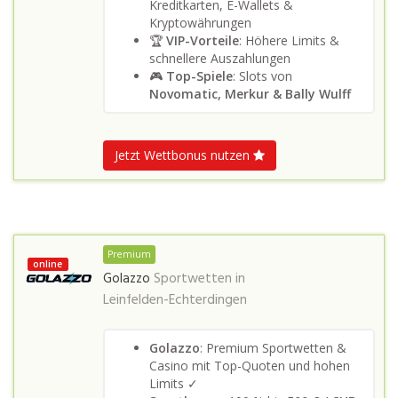
Kreditkarten, E-Wallets &
Kryptowährungen
🏆
VIP-Vorteile
: Höhere Limits &
schnellere Auszahlungen
🎮
Top-Spiele
: Slots von
Novomatic, Merkur & Bally Wulff
Jetzt Wettbonus nutzen
Premium
online
Golazzo
Sportwetten in
Leinfelden-Echterdingen
Golazzo
: Premium Sportwetten &
Casino mit Top-Quoten und hohen
Limits ✓