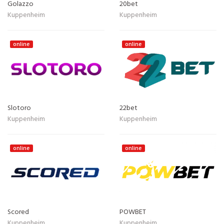
Golazzo
20bet
Kuppenheim
Kuppenheim
online
online
Slotoro
22bet
Kuppenheim
Kuppenheim
online
online
Scored
POWBET
Kuppenheim
Kuppenheim