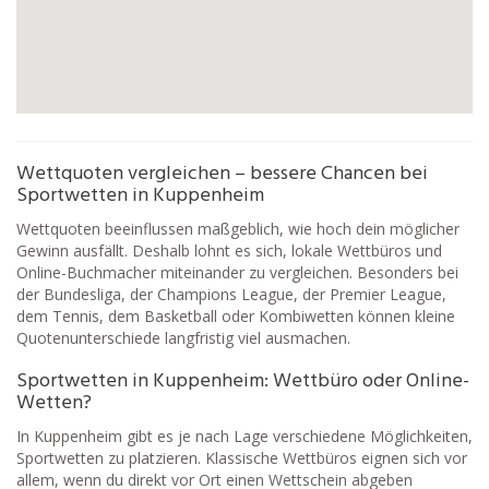
Wettquoten vergleichen – bessere Chancen bei
Sportwetten in Kuppenheim
Wettquoten beeinflussen maßgeblich, wie hoch dein möglicher
Gewinn ausfällt. Deshalb lohnt es sich, lokale Wettbüros und
Online-Buchmacher miteinander zu vergleichen. Besonders bei
der Bundesliga, der Champions League, der Premier League,
dem Tennis, dem Basketball oder Kombiwetten können kleine
Quotenunterschiede langfristig viel ausmachen.
Sportwetten in Kuppenheim: Wettbüro oder Online-
Wetten?
In Kuppenheim gibt es je nach Lage verschiedene Möglichkeiten,
Sportwetten zu platzieren. Klassische Wettbüros eignen sich vor
allem, wenn du direkt vor Ort einen Wettschein abgeben