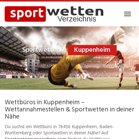
Skip
to
Toggl
main
navig
content
Sportwetten in
Kuppenheim
Wettbüros in Kuppenheim –
Wettannahmestellen & Sportwetten in deiner
Nähe
Du suchst ein Wettbüro in 76456 Kuppenheim, Baden-
Württemberg oder Sportwetten in deiner Nähe? Auf
Sportwettenverzeichnis.com
findest du Wettbüros,