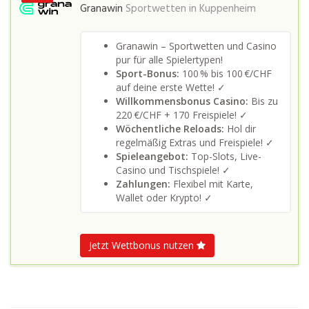
Granawin
Sportwetten in
Kuppenheim
Granawin – Sportwetten und Casino
pur für alle Spielertypen!
Sport-Bonus:
100 % bis 100 €/CHF
auf deine erste Wette! ✓
Willkommensbonus Casino:
Bis zu
220 €/CHF + 170 Freispiele! ✓
Wöchentliche Reloads:
Hol dir
regelmäßig Extras und Freispiele! ✓
Spieleangebot:
Top-Slots, Live-
Casino und Tischspiele! ✓
Zahlungen:
Flexibel mit Karte,
Wallet oder Krypto! ✓
Jetzt Wettbonus nutzen