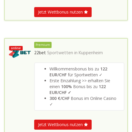
Jetzt Wettbonus nutzen
Premium
online
22bet
Sportwetten in
Kuppenheim
Willkommensbonus bis zu
122
EUR/CHF
für Sportwetten ✓
Erste Einzahlung >> erhalten Sie
einen
100%
Bonus bis zu
122
EUR/CHF ✓
300 €/CHF
Bonus im Online Casino
✓
Jetzt Wettbonus nutzen