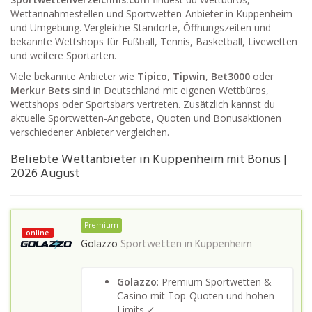
Wettannahmestellen und Sportwetten-Anbieter in Kuppenheim
und Umgebung. Vergleiche Standorte, Öffnungszeiten und
bekannte Wettshops für Fußball, Tennis, Basketball, Livewetten
und weitere Sportarten.
Viele bekannte Anbieter wie
Tipico
,
Tipwin
,
Bet3000
oder
Merkur Bets
sind in Deutschland mit eigenen Wettbüros,
Wettshops oder Sportsbars vertreten. Zusätzlich kannst du
aktuelle Sportwetten-Angebote, Quoten und Bonusaktionen
verschiedener Anbieter vergleichen.
Beliebte Wettanbieter in Kuppenheim mit Bonus |
2026 August
Premium
online
Golazzo
Sportwetten in
Kuppenheim
Golazzo
: Premium Sportwetten &
Casino mit Top-Quoten und hohen
Limits ✓