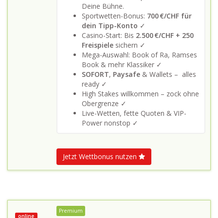
Deine Bühne.
Sportwetten-Bonus:
700 €/CHF für
dein Tipp-Konto
✓
Casino-Start: Bis
2.500 €/CHF + 250
Freispiele
sichern ✓
Mega-Auswahl: Book of Ra, Ramses
Book & mehr Klassiker ✓
SOFORT
,
Paysafe
& Wallets – alles
ready ✓
High Stakes willkommen – zock ohne
Obergrenze ✓
Live-Wetten, fette Quoten & VIP-
Power nonstop ✓
Jetzt Wettbonus nutzen
Premium
online